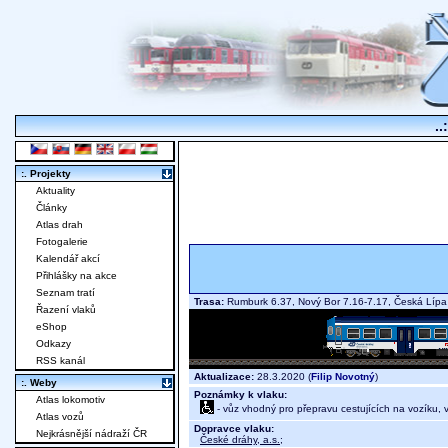
..
:. Projekty
Aktuality
Články
Atlas drah
Fotogalerie
Kalendář akcí
Přihlášky na akce
Seznam tratí
Trasa:
Rumburk 6.37, Nový Bor 7.16-7.17, Česká Lípa 
Řazení vlaků
eShop
Odkazy
RSS kanál
Aktualizace:
28.3.2020 (
Filip Novotný
)
:. Weby
Poznámky k vlaku:
Atlas lokomotiv
- vůz vhodný pro přepravu cestujících na vozíku,
Atlas vozů
Dopravce vlaku:
Nejkrásnější nádraží ČR
České dráhy, a.s.
;