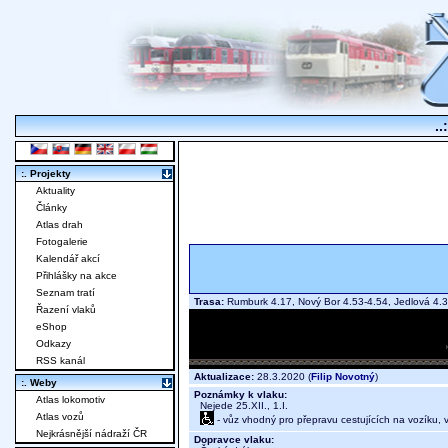
..
:. Projekty
Aktuality
Články
Atlas drah
Fotogalerie
Kalendář akcí
Přihlášky na akce
Seznam tratí
Trasa:
Rumburk 4.17, Nový Bor 4.53-4.54, Jedlová 4.37
Řazení vlaků
eShop
Odkazy
RSS kanál
Aktualizace:
28.3.2020 (
Filip Novotný
)
:. Weby
Poznámky k vlaku:
Atlas lokomotiv
Nejede 25.XII., 1.I.
Atlas vozů
- vůz vhodný pro přepravu cestujících na vozíku,
Nejkrásnější nádraží ČR
Dopravce vlaku: