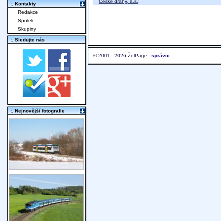
České dráhy, a.s.
;
:. Kontakty
Redakce
Spolek
Skupiny
:. Sledujte nás
© 2001 - 2026 ŽelPage -
správci
:. Nejnovější fotografie