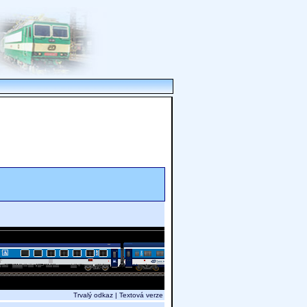
Trvalý odkaz
|
Textová verze