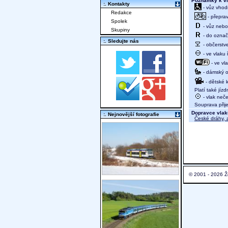
Poznámky k vl
:. Kontakty
- vůz vhod
Redakce
- přeprav
Spolek
- vůz nebo 
Skupiny
- do označ
:. Sledujte nás
- občerstv
- ve vlaku
- ve vl
- dámský od
- dětské 
Platí také jízd
- vlak neč
Souprava přije
Dopravce vlak
:. Nejnovější fotografie
České dráhy, a
© 2001 - 2026 Ž