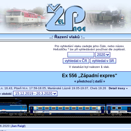
..: Řazení vlaků :..
Pro vyhledání vlaku zadejte jeho číslo, nebo název.
Hvězdičku * lze při vyhledávání používat dle zvyklostí.
V databázi byl nalezen
1
vlak.
Ex 556 „Západní expres“
« předchozí
|
další »
.n. 16.43, Plzeň hl.n. 17.59-18.05, Mariánské Lázně 19.05-19.07, Cheb 19.26
Detail trasy »
v období:
6.2020 (
Jan Faigl
)