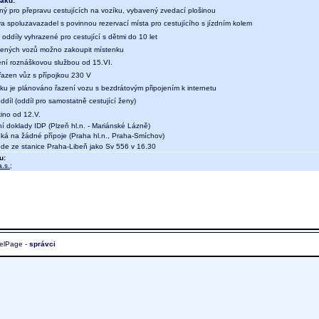
aku:
ný pro přepravu cestujících na vozíku, vybavený zvedací plošinou
a spoluzavazadel s povinnou rezervací místa pro cestujícího s jízdním kolem
oddíly vyhrazené pro cestující s dětmi do 10 let
ených vozů možno zakoupit místenku
ení roznáškovou službou od 15.VI.
 řazen vůz s přípojkou 230 V
aku je plánováno řazení vozu s bezdrátovým připojením k internetu
díl (oddíl pro samostatně cestující ženy)
kino od 12.V.
ní doklady IDP (Plzeň hl.n. - Mariánské Lázně)
eká na žádné přípoje (Praha hl.n., Praha-Smíchov)
de ze stanice Praha-Libeň jako Sv 556 v 16.30
u:
.s.
;
elPage -
správci