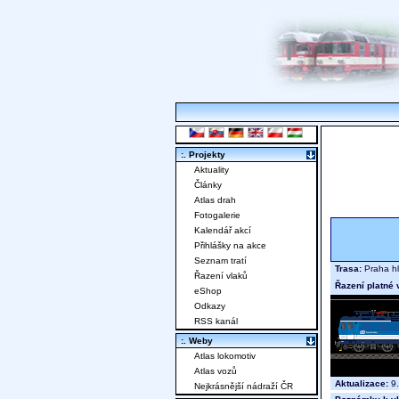
:. Projekty
Aktuality
Články
Atlas drah
Fotogalerie
Kalendář akcí
Přihlášky na akce
Seznam tratí
Trasa:
Praha hl
Řazení vlaků
Řazení platné 
eShop
Odkazy
RSS kanál
:. Weby
Atlas lokomotiv
Atlas vozů
Aktualizace:
9.
Nejkrásnější nádraží ČR