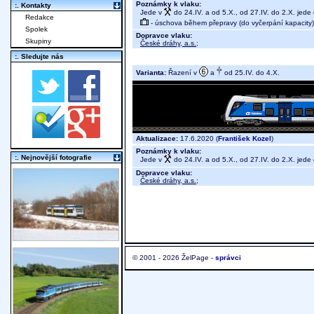
Poznámky k vlaku:
:. Kontakty
Jede v
do 24.IV. a od 5.X., od 27.IV. do 2.X. jed
Redakce
- úschova během přepravy (do vyčerpání kapacity)
Spolek
Dopravce vlaku:
Skupiny
České dráhy, a.s.
;
:. Sledujte nás
Varianta:
Řazení v
a
od 25.IV. do 4.X.
Aktualizace:
17.6.2020 (
František Kozel
)
Poznámky k vlaku:
:. Nejnovější fotografie
Jede v
do 24.IV. a od 5.X., od 27.IV. do 2.X. jed
Dopravce vlaku:
České dráhy, a.s.
;
© 2001 - 2026 ŽelPage -
správci