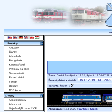
..
:. Projekty
Aktuality
Články
Atlas drah
Fotogalerie
Kalendář akcí
Přihlášky na akce
Seznam tratí
Trasa:
České Budějovice 17.02, Rybník 17.56-17.59, 
Řazení vlaků
Řazení platné v období:
eShop
Varianta:
Řazení v
Odkazy
RSS kanál
:. Weby
Atlas lokomotiv
Atlas vozů
Nejkrásnější nádraží ČR
Aktualizace:
17.6.2020 (
František Kozel
)