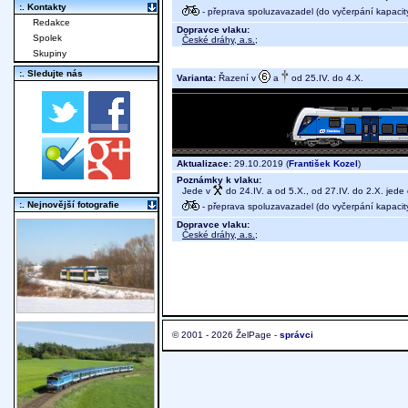
:. Kontakty
- přeprava spoluzavazadel (do vyčerpání kapacit
Redakce
Dopravce vlaku:
Spolek
České dráhy, a.s.
;
Skupiny
:. Sledujte nás
Varianta:
Řazení v
a
od 25.IV. do 4.X.
Aktualizace:
29.10.2019 (
František Kozel
)
Poznámky k vlaku:
Jede v
do 24.IV. a od 5.X., od 27.IV. do 2.X. jed
:. Nejnovější fotografie
- přeprava spoluzavazadel (do vyčerpání kapacit
Dopravce vlaku:
České dráhy, a.s.
;
© 2001 - 2026 ŽelPage -
správci