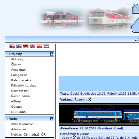
..
:. Projekty
Aktuality
Články
Atlas drah
Fotogalerie
Kalendář akcí
Přihlášky na akce
Seznam tratí
Trasa:
České Budějovice 13.02, Rybník 13.57-13.58, 
Řazení vlaků
Varianta:
Řazení v
eShop
Odkazy
RSS kanál
:. Weby
Atlas lokomotiv
Aktualizace:
29.10.2019 (
František Kozel
)
Atlas vozů
Poznámky k vlaku:
Nejkrásnější nádraží ČR
Jede v
do 24.IV. a od 5.X., od 27.IV. do 2.X. jed