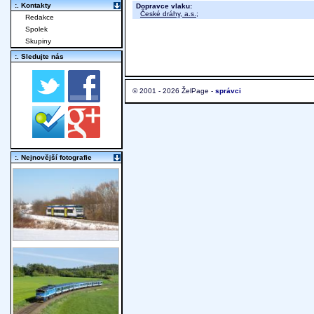
:. Kontakty
Dopravce vlaku:
České dráhy, a.s.
;
Redakce
Spolek
Skupiny
:. Sledujte nás
© 2001 - 2026 ŽelPage -
správci
:. Nejnovější fotografie