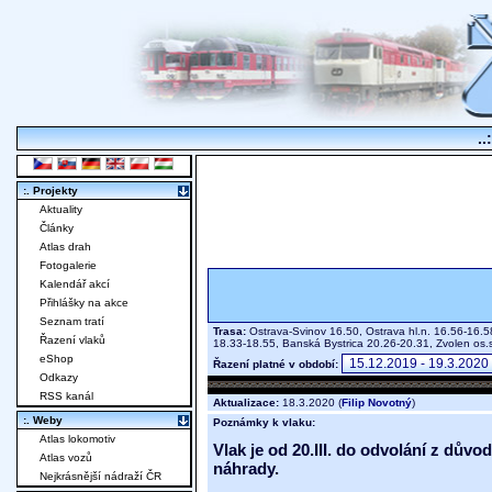
..
:. Projekty
Aktuality
Články
Atlas drah
Fotogalerie
Kalendář akcí
Přihlášky na akce
Seznam tratí
Trasa:
Ostrava-Svinov 16.50, Ostrava hl.n. 16.56-16.5
Řazení vlaků
18.33-18.55, Banská Bystrica 20.26-20.31, Zvolen os
eShop
Řazení platné v období:
Odkazy
RSS kanál
Aktualizace:
18.3.2020 (
Filip Novotný
)
:. Weby
Poznámky k vlaku:
Atlas lokomotiv
Vlak je od 20.III. do odvolání z dů
Atlas vozů
náhrady.
Nejkrásnější nádraží ČR