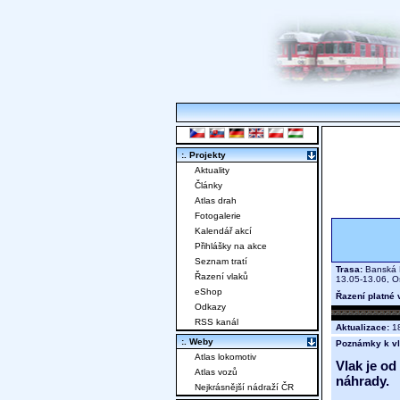
:. Projekty
Aktuality
Články
Atlas drah
Fotogalerie
Kalendář akcí
Přihlášky na akce
Seznam tratí
Trasa:
Banská B
Řazení vlaků
13.05-13.06, 
eShop
Řazení platné 
Odkazy
RSS kanál
Aktualizace:
18
:. Weby
Poznámky k vl
Atlas lokomotiv
Vlak je od
Atlas vozů
náhrady.
Nejkrásnější nádraží ČR