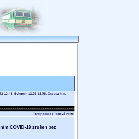
.42-12.43, Bohumín 12.53-12.58, Ostrava hl.n.
Trvalý odkaz
|
Textová verze
ířením COVID-19 zrušen bez