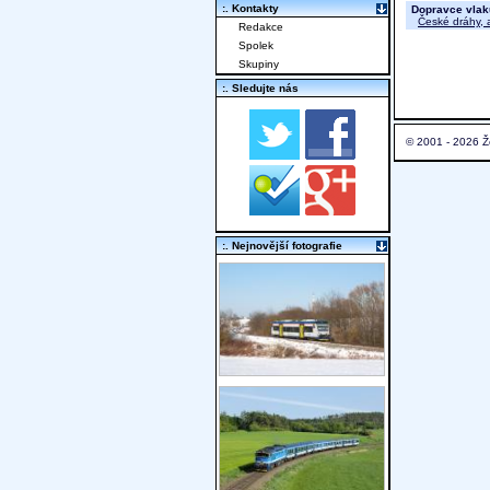
:. Kontakty
Dopravce vlak
České dráhy, a
Redakce
Spolek
Skupiny
:. Sledujte nás
© 2001 - 2026 Ž
:. Nejnovější fotografie