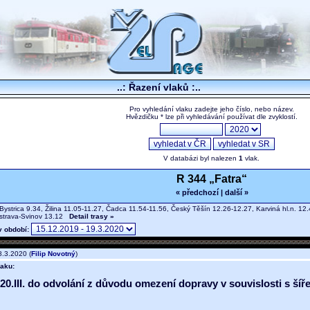
..: Řazení vlaků :..
Pro vyhledání vlaku zadejte jeho číslo, nebo název.
Hvězdičku * lze při vyhledávání používat dle zvyklostí.
V databázi byl nalezen
1
vlak.
R 344 „Fatra“
« předchozí
|
další »
ystrica 9.34, Žilina 11.05-11.27, Čadca 11.54-11.56, Český Těšín 12.26-12.27, Karviná hl.n. 12
Ostrava-Svinov 13.12
Detail trasy »
v období:
.3.2020 (
Filip Novotný
)
aku:
 20.III. do odvolání z důvodu omezení dopravy v souvislosti s š