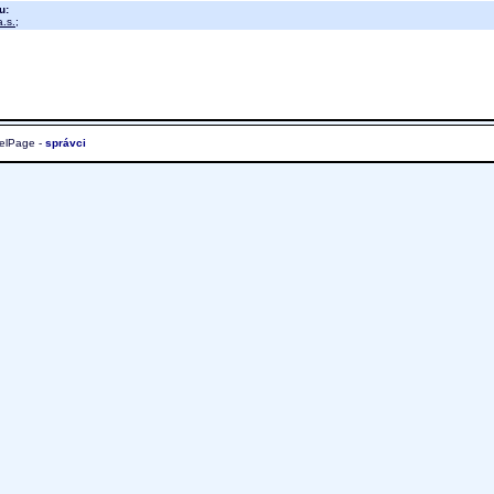
u:
.s.
;
elPage -
správci