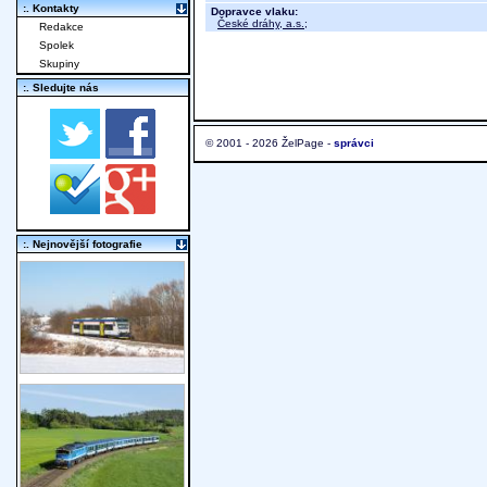
:. Kontakty
Dopravce vlaku:
České dráhy, a.s.
;
Redakce
Spolek
Skupiny
:. Sledujte nás
© 2001 - 2026 ŽelPage -
správci
:. Nejnovější fotografie