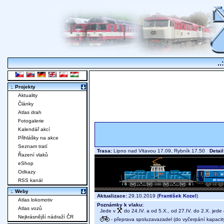
..
:. Projekty
Aktuality
Články
Atlas drah
Fotogalerie
Kalendář akcí
Přihlášky na akce
Seznam tratí
Trasa:
Lipno nad Vltavou 17.09, Rybník 17.50
Detail
Řazení vlaků
eShop
Odkazy
RSS kanál
:. Weby
Aktualizace:
29.10.2019 (
František Kozel
)
Atlas lokomotiv
Poznámky k vlaku:
Atlas vozů
Jede v
do 24.IV. a od 5.X., od 27.IV. do 2.X. jed
Nejkrásnější nádraží ČR
- přeprava spoluzavazadel (do vyčerpání kapacit