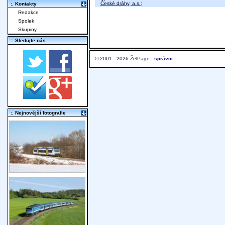
České dráhy, a.s.
;
:. Kontakty
Redakce
Spolek
Skupiny
:. Sledujte nás
© 2001 - 2026 ŽelPage -
správci
:. Nejnovější fotografie