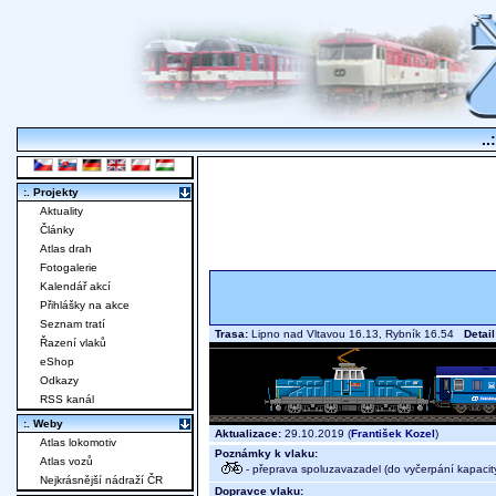
..
:. Projekty
Aktuality
Články
Atlas drah
Fotogalerie
Kalendář akcí
Přihlášky na akce
Seznam tratí
Trasa:
Lipno nad Vltavou 16.13, Rybník 16.54
Detail
Řazení vlaků
eShop
Odkazy
RSS kanál
:. Weby
Aktualizace:
29.10.2019 (
František Kozel
)
Atlas lokomotiv
Poznámky k vlaku:
Atlas vozů
- přeprava spoluzavazadel (do vyčerpání kapacit
Nejkrásnější nádraží ČR
Dopravce vlaku: