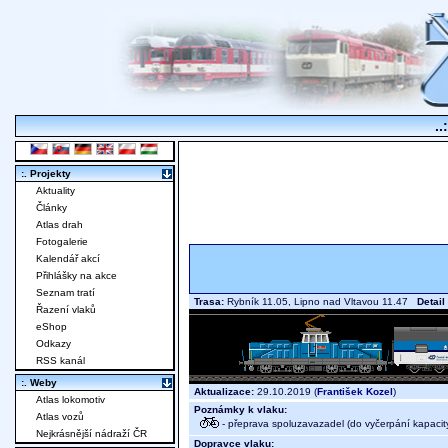
..
:. Projekty
Aktuality
Články
Atlas drah
Fotogalerie
Kalendář akcí
Přihlášky na akce
Seznam tratí
Trasa:
Rybník 11.05, Lipno nad Vltavou 11.47
Detail
Řazení vlaků
eShop
Odkazy
RSS kanál
:. Weby
Aktualizace:
29.10.2019 (
František Kozel
)
Atlas lokomotiv
Poznámky k vlaku:
Atlas vozů
- přeprava spoluzavazadel (do vyčerpání kapacit
Nejkrásnější nádraží ČR
Dopravce vlaku: