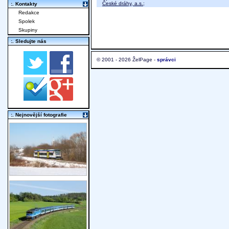
České dráhy, a.s.
;
:. Kontakty
Redakce
Spolek
Skupiny
:. Sledujte nás
© 2001 - 2026 ŽelPage -
správci
:. Nejnovější fotografie