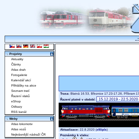
..
:. Projekty
Aktuality
Články
Atlas drah
Fotogalerie
Kalendář akcí
Přihlášky na akce
Seznam tratí
Trasa:
Blatná 16.53, Březnice 17.23-17.26, Příbram 1
Řazení vlaků
Řazení platné v období:
eShop
Odkazy
RSS kanál
:. Weby
Atlas lokomotiv
Atlas vozů
Aktualizace:
22.8.2020 (
xfilipís
)
Nejkrásnější nádraží ČR
Poznámky k vlaku: