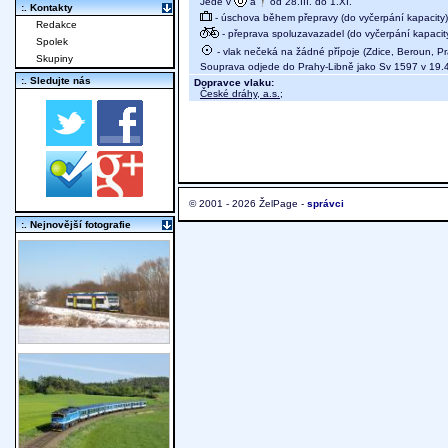
Jede v
a
od 28.III. do 1.XI.
:. Kontakty
- úschova během přepravy (do vyčerpání kapacity)
Redakce
- přeprava spoluzavazadel (do vyčerpání kapacit
Spolek
- vlak nečeká na žádné přípoje (Zdice, Beroun, P
Skupiny
Souprava odjede do Prahy-Libně jako Sv 1597 v 19.
:. Sledujte nás
Dopravce vlaku:
České dráhy, a.s.
;
© 2001 - 2026 ŽelPage -
správci
:. Nejnovější fotografie