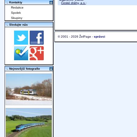
:. Kontakty
České dráhy, a.s.
;
Redakce
Spolek
Skupiny
:. Sledujte nás
© 2001 - 2026 ŽelPage -
správci
:. Nejnovější fotografie