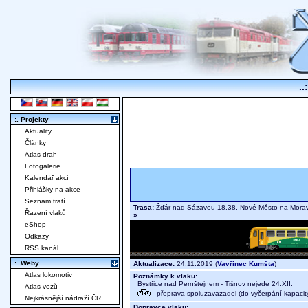
..
:. Projekty
Aktuality
Články
Atlas drah
Fotogalerie
Kalendář akcí
Přihlášky na akce
Seznam tratí
Trasa:
Žďár nad Sázavou 18.38, Nové Město na Moravě
Řazení vlaků
»
eShop
Odkazy
RSS kanál
:. Weby
Aktualizace:
24.11.2019 (
Vavřinec Kumšta
)
Atlas lokomotiv
Poznámky k vlaku:
Bystřice nad Pernštejnem - Tišnov nejede 24.XII.
Atlas vozů
- přeprava spoluzavazadel (do vyčerpání kapacit
Nejkrásnější nádraží ČR
Dopravce vlaku: