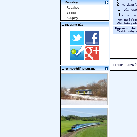
:. Kontakty
- ve vlaku ř
Redakce
- vůz nebo 
Spolek
- do označ
Skupiny
Platí také jízd
Platí také jízd
:. Sledujte nás
Dopravce vlak
České dráhy, a
© 2001 - 2026 Ž
:. Nejnovější fotografie