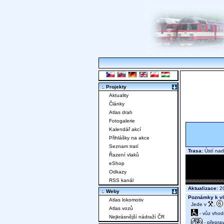
:. Projekty
Aktuality
Články
Atlas drah
Fotogalerie
Kalendář akcí
Přihlášky na akce
Seznam tratí
Trasa:
Ústí nad
Řazení vlaků
eShop
Odkazy
RSS kanál
Aktualizace:
20
:. Weby
Poznámky k vl
Atlas lokomotiv
Jede v
,
Atlas vozů
- vůz vhod
Nejkrásnější nádraží ČR
- přeprav