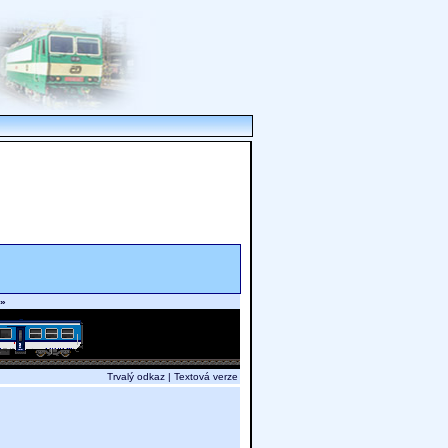
 »
Trvalý odkaz
|
Textová verze