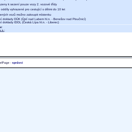
azeny k sezení pouze vozy 2. vozové třídy
oddíly vyhrazené pro cestující s dětmi do 10 let
ených vozů možno zakoupit místenku
ní doklady DÚK (Ústí nad Labem hl.n. - Benešov nad Ploučnicí)
ní doklady IDOL (Česká Lípa hl.n. - Liberec)
u:
.s.
;
elPage -
správci