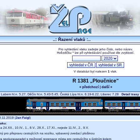
..: Řazení vlaků :..
Pro vyhledání vlaku zadejte jeho číslo, nebo název.
Hvězdičku * lze při vyhledávání používat dle zvyklostí.
V databázi byl nalezen
1
vlak.
R 1381 „Ploučnice“
« předchozí
|
další »
 Labem hl.n. 5.27, Děčín hl.n. 5.43-5.45, Česká Lípa hl.n. 6.19-6.22, Liberec 7.28
Detail trasy
.11.2019 (
Jan Faigl
)
aku:
a 24.XII., 10.IV., 1., 8.V., 28.X., 17.XI., nejede 11.IV., 2., 9.V.
ný pro přepravu cestujících na vozíku, vybavený zvedací plošinou
a spoluzavazadel s možností rezervace místa pro cestujícího s jízdním kolem