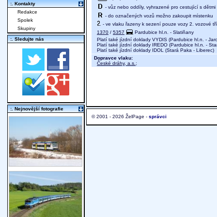
:. Kontakty
- vůz nebo oddíly, vyhrazené pro cestující s dětmi 
Redakce
- do označených vozů možno zakoupit místenku
Spolek
- ve vlaku řazeny k sezení pouze vozy 2. vozové tř
Skupiny
1370
/
5357
Pardubice hl.n. - Slatiňany
:. Sledujte nás
Platí také jízdní doklady VYDIS (Pardubice hl.n. - Jar
Platí také jízdní doklady IREDO (Pardubice hl.n. - St
Platí také jízdní doklady IDOL (Stará Paka - Liberec)
Dopravce vlaku:
České dráhy, a.s.
;
:. Nejnovější fotografie
© 2001 - 2026 ŽelPage -
správci