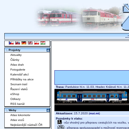
..
:. Projekty
Aktuality
Články
Atlas drah
Fotogalerie
Kalendář akcí
Přihlášky na akce
Seznam tratí
Trasa:
Pardubice hl.n. 11.03, Hradec Králové hl.n. 11
Řazení vlaků
eShop
Odkazy
RSS kanál
:. Weby
Aktualizace:
15.7.2020 (
mat.mt
)
Atlas lokomotiv
Poznámky k vlaku:
Atlas vozů
- vůz vhodný pro přepravu cestujících na vozíku,
Nejkrásnější nádraží ČR
- přeprava spoluzavazadel s možností rezervace 