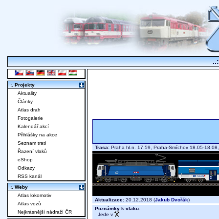
..
:. Projekty
Aktuality
Články
Atlas drah
Fotogalerie
Kalendář akcí
Přihlášky na akce
Seznam tratí
Trasa:
Praha hl.n. 17.59, Praha-Smíchov 18.05-18.08
Řazení vlaků
eShop
Odkazy
RSS kanál
:. Weby
Atlas lokomotiv
Aktualizace:
20.12.2018 (
Jakub Dvořák
)
Atlas vozů
Poznámky k vlaku:
Nejkrásnější nádraží ČR
Jede v