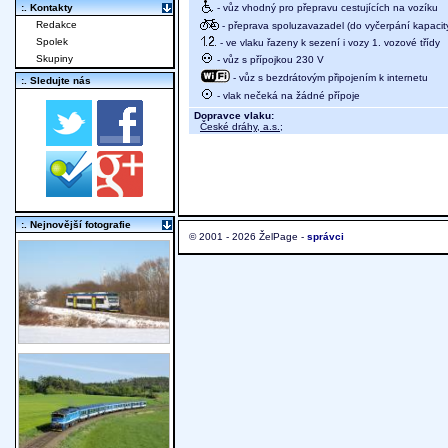
- vůz vhodný pro přepravu cestujících na vozíku
:. Kontakty
Redakce
- přeprava spoluzavazadel (do vyčerpání kapacit
Spolek
- ve vlaku řazeny k sezení i vozy 1. vozové třídy
Skupiny
- vůz s přípojkou 230 V
- vůz s bezdrátovým připojením k internetu
:. Sledujte nás
- vlak nečeká na žádné přípoje
Dopravce vlaku:
České dráhy, a.s.
;
:. Nejnovější fotografie
© 2001 - 2026 ŽelPage -
správci