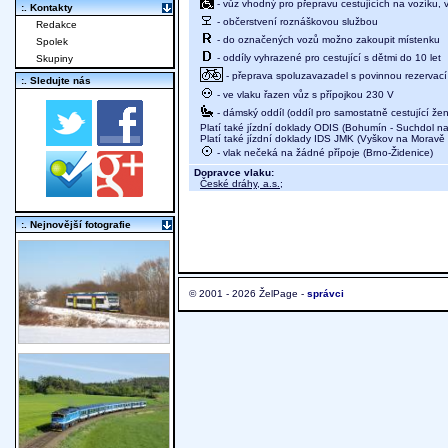
- vůz vhodný pro přepravu cestujících na vozíku,
:. Kontakty
- občerstvení roznáškovou službou
Redakce
- do označených vozů možno zakoupit místenku
Spolek
- oddíly vyhrazené pro cestující s dětmi do 10 let
Skupiny
- přeprava spoluzavazadel s povinnou rezervací 
:. Sledujte nás
- ve vlaku řazen vůz s přípojkou 230 V
- dámský oddíl (oddíl pro samostatně cestující žen
Platí také jízdní doklady ODIS (Bohumín - Suchdol n
Platí také jízdní doklady IDS JMK (Vyškov na Moravě 
- vlak nečeká na žádné přípoje (Brno-Židenice)
Dopravce vlaku:
České dráhy, a.s.
;
:. Nejnovější fotografie
© 2001 - 2026 ŽelPage -
správci