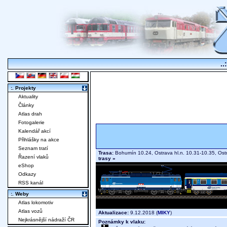
..
:. Projekty
Aktuality
Články
Atlas drah
Fotogalerie
Kalendář akcí
Přihlášky na akce
Seznam tratí
Trasa:
Bohumín 10.24, Ostrava hl.n. 10.31-10.35, Ost
Řazení vlaků
trasy »
eShop
Odkazy
RSS kanál
:. Weby
Atlas lokomotiv
Atlas vozů
Aktualizace:
9.12.2018 (
MIKY
)
Nejkrásnější nádraží ČR
Poznámky k vlaku: