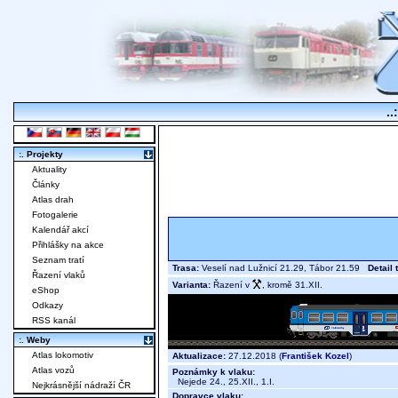
..
:. Projekty
Aktuality
Články
Atlas drah
Fotogalerie
Kalendář akcí
Přihlášky na akce
Seznam tratí
Trasa:
Veselí nad Lužnicí 21.29, Tábor 21.59
Detail 
Řazení vlaků
Varianta:
Řazení v
, kromě 31.XII.
eShop
Odkazy
RSS kanál
:. Weby
Atlas lokomotiv
Aktualizace:
27.12.2018 (
František Kozel
)
Atlas vozů
Poznámky k vlaku:
Nejede 24., 25.XII., 1.I.
Nejkrásnější nádraží ČR
Dopravce vlaku: