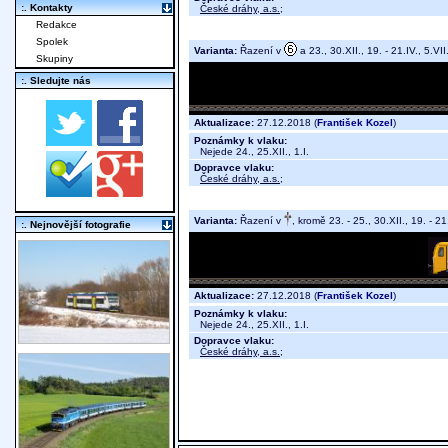
:. Kontakty
České dráhy, a.s.
;
Redakce
Spolek
Varianta:
Řazení v
a 23., 30.XII., 19. - 21.IV., 5.VII
Skupiny
:. Sledujte nás
Aktualizace:
27.12.2018 (
František Kozel
)
Poznámky k vlaku:
Nejede 24., 25.XII., 1.I.
Dopravce vlaku:
České dráhy, a.s.
;
Varianta:
Řazení v
, kromě 23. - 25., 30.XII., 19. - 21.
:. Nejnovější fotografie
Aktualizace:
27.12.2018 (
František Kozel
)
Poznámky k vlaku:
Nejede 24., 25.XII., 1.I.
Dopravce vlaku:
České dráhy, a.s.
;