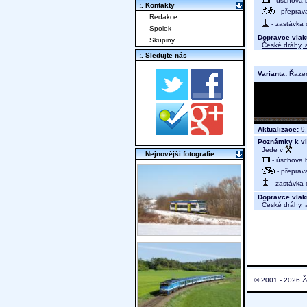
- úschova 
:. Kontakty
- přeprav
Redakce
- zastávka 
Spolek
Dopravce vlak
Skupiny
České dráhy, a
:. Sledujte nás
Varianta:
Řaze
Aktualizace:
9.
Poznámky k vl
Jede v
:. Nejnovější fotografie
- úschova 
- přeprav
- zastávka 
Dopravce vlak
České dráhy, a
© 2001 - 2026 Ž