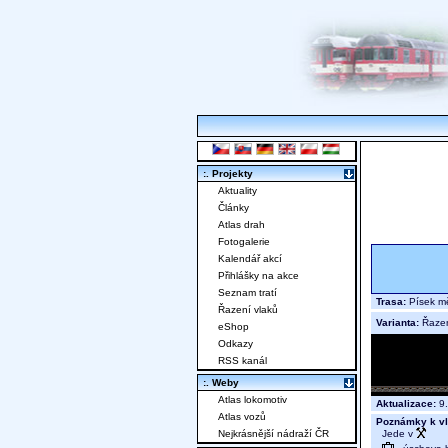
:. Projekty
Aktuality
Články
Atlas drah
Fotogalerie
Kalendář akcí
Přihlášky na akce
Seznam tratí
Trasa:
Písek mě
Řazení vlaků
Varianta:
Řaze
eShop
Odkazy
RSS kanál
:. Weby
Atlas lokomotiv
Aktualizace:
9.
Atlas vozů
Poznámky k vl
Jede v
Nejkrásnější nádraží ČR