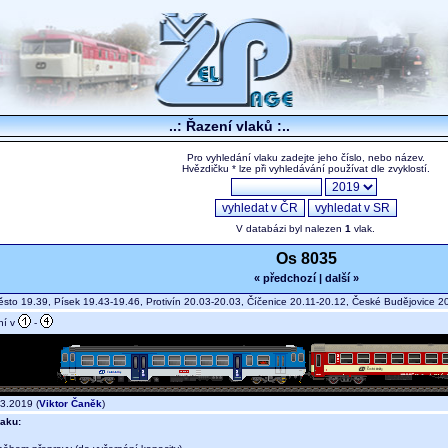
..: Řazení vlaků :..
Pro vyhledání vlaku zadejte jeho číslo, nebo název.
Hvězdičku * lze při vyhledávání používat dle zvyklostí.
V databázi byl nalezen
1
vlak.
Os 8035
« předchozí
|
další »
sto 19.39, Písek 19.43-19.46, Protivín 20.03-20.03, Číčenice 20.11-20.12, České Budějovice
ní v
-
3.2019 (
Viktor Čaněk
)
aku: