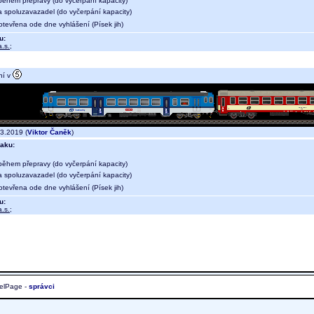
během přepravy (do vyčerpání kapacity)
a spoluzavazadel (do vyčerpání kapacity)
otevřena ode dne vyhlášení (Písek jih)
u:
.s.
;
ní v
3.2019 (
Viktor Čaněk
)
aku:
během přepravy (do vyčerpání kapacity)
a spoluzavazadel (do vyčerpání kapacity)
otevřena ode dne vyhlášení (Písek jih)
u:
.s.
;
elPage -
správci