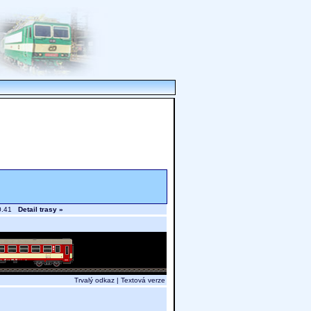
 20.41
Detail trasy »
Trvalý odkaz
|
Textová verze