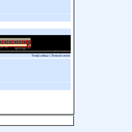
Trvalý odkaz
|
Textová verze