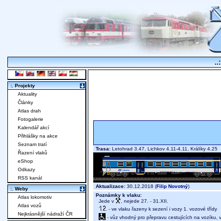
..
:. Projekty
Aktuality
Články
Atlas drah
Fotogalerie
Kalendář akcí
Přihlášky na akce
Seznam tratí
Trasa:
Letohrad 3.47, Lichkov 4.11-4.11, Králíky 4.2
Řazení vlaků
eShop
Odkazy
RSS kanál
Aktualizace:
30.12.2018 (
Filip Novotný
)
:. Weby
Poznámky k vlaku:
Atlas lokomotiv
Jede v
, nejede 27. - 31.XII.
Atlas vozů
- ve vlaku řazeny k sezení i vozy 1. vozové třídy
Nejkrásnější nádraží ČR
- vůz vhodný pro přepravu cestujících na vozíku,