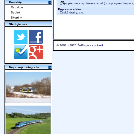
:. Kontakty
- přeprava spoluzavazadel (do vyčerpání kapacit
Redakce
Dopravce vlaku:
České dráhy, a.s.
;
Spolek
Skupiny
:. Sledujte nás
© 2001 - 2026 ŽelPage -
správci
:. Nejnovější fotografie