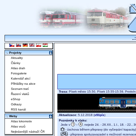
..
:. Projekty
Aktuality
Články
Atlas drah
Fotogalerie
Kalendář akcí
Přihlášky na akce
Seznam tratí
Trasa:
Písek město 15.50, Písek 15.55-15.59, Protiv
Řazení vlaků
eShop
Odkazy
RSS kanál
Aktualizace:
5.12.2018 (
xfilipís
)
:. Weby
Poznámky k vlaku:
Atlas lokomotiv
Jede v
–
, nejede 24. - 26.XII., 1.I., 18. - 22., 30
Atlas vozů
- úschova během přepravy (do vyčerpání kapacity)
Nejkrásnější nádraží ČR
- přeprava spoluzavazadel s možností rezervace m