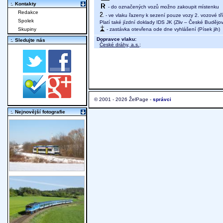
:. Kontakty
- do označených vozů možno zakoupit místenku
Redakce
- ve vlaku řazeny k sezení pouze vozy 2. vozové tř
Spolek
Platí také jízdní doklady IDS JK (Zliv – České Budějov
- zastávka otevřena ode dne vyhlášení (Písek jih)
Skupiny
Dopravce vlaku:
:. Sledujte nás
České dráhy, a.s.
;
© 2001 - 2026 ŽelPage -
správci
:. Nejnovější fotografie