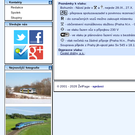
:. Kontakty
Poznámky k vlaku:
Redakce
Bohumín - Návsí jede v
a
, nejede 28.IX., 27.X.
Spolek
- přeprava spoluzavazadel s povinnou rezervací 
Skupiny
- do označených vozů možno zakoupit místenku
- občerstvení roznáškovou službou (Praha hl.n. - O
:. Sledujte nás
- ve vlaku řazen vůz s přípojkou 230 V
- ve vlaku je plánováno řazení vozu s bezdráto
- vlak nečeká na žádné přípoje (Praha hl.n., Prah
Souprava přijede z Prahy jih-vjezd jako Sv 545 v 18.
Dopravce vlaku:
České dráhy, a.s.
;
:. Nejnovější fotografie
© 2001 - 2026 ŽelPage -
správci