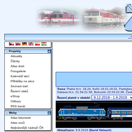
..
:. Projekty
Aktuality
Články
Atlas drah
Fotogalerie
Kalendář akcí
Přihlášky na akce
Seznam tratí
Trasa:
Praha hl.n. 18.24, Kolín 19.01-19.02, Pardubic
Řazení vlaků
Ostrava hl.n. 21.54-21.56, Bohumín 22.03-22.06, Če
eShop
Řazení platné v období:
Odkazy
RSS kanál
:. Weby
Atlas lokomotiv
Atlas vozů
Nejkrásnější nádraží ČR
Aktualizace:
9.9.2019 (
David Valouch
)