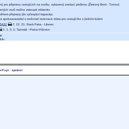
ný pro přepravu cestujících na vozíku, vybavený zvedací plošinou (Železný Brod - Turnov)
ených vozů možno zakoupit místenku
během přepravy (do vyčerpání kapacity)
a spoluzavazadel s možností rezervace místa pro cestujícího s jízdním kolem
5432
č. 22, 21: Stará Paka - Liberec
č. 1, 3, 2: Tanvald - Praha-Vršovice
u:
.s.
;
elPage -
správci