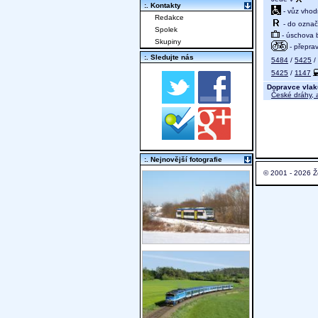
:. Kontakty
- vůz vhod
Redakce
- do označ
Spolek
- úschova 
Skupiny
- přeprav
:. Sledujte nás
5484
/
5425
/
5425
/
1147
Dopravce vlak
České dráhy, a
:. Nejnovější fotografie
© 2001 - 2026 Ž