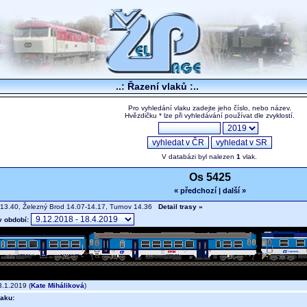
..: Řazení vlaků :..
Pro vyhledání vlaku zadejte jeho číslo, nebo název.
Hvězdičku * lze při vyhledávání používat dle zvyklostí.
V databázi byl nalezen
1
vlak.
Os 5425
« předchozí
|
další »
13.40, Železný Brod 14.07-14.17, Turnov 14.36
Detail trasy »
v období:
.1.2019 (
Kate Miháliková
)
aku: