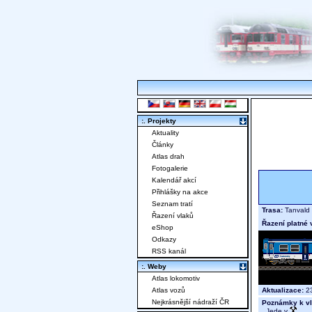
:. Projekty
Aktuality
Články
Atlas drah
Fotogalerie
Kalendář akcí
Přihlášky na akce
Seznam tratí
Trasa:
Tanvald 
Řazení vlaků
Řazení platné 
eShop
Odkazy
RSS kanál
:. Weby
Atlas lokomotiv
Aktualizace:
23
Atlas vozů
Nejkrásnější nádraží ČR
Poznámky k vl
Jede v