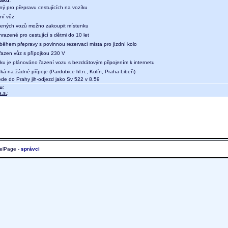
aku:
ný pro přepravu cestujících na vozíku
ní vůz
ených vozů možno zakoupit místenku
hrazené pro cestující s dětmi do 10 let
během přepravy s povinnou rezervací místa pro jízdní kolo
 řazen vůz s přípojkou 230 V
aku je plánováno řazení vozu s bezdrátovým připojením k internetu
ká na žádné přípoje (Pardubice hl.n., Kolín, Praha-Libeň)
e do Prahy jih-odjezd jako Sv 522 v 8.59
u:
.s.
;
elPage -
správci