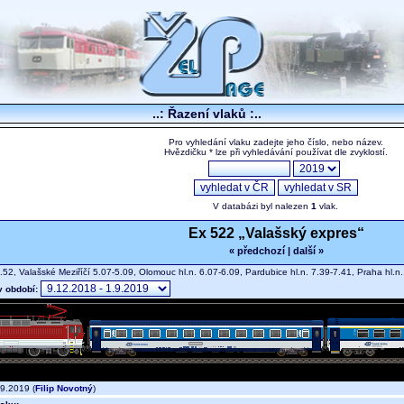
..: Řazení vlaků :..
Pro vyhledání vlaku zadejte jeho číslo, nebo název.
Hvězdičku * lze při vyhledávání používat dle zvyklostí.
V databázi byl nalezen
1
vlak.
Ex 522 „Valašský expres“
« předchozí
|
další »
.52, Valašské Meziříčí 5.07-5.09, Olomouc hl.n. 6.07-6.09, Pardubice hl.n. 7.39-7.41, Praha hl.
v období:
9.2019 (
Filip Novotný
)