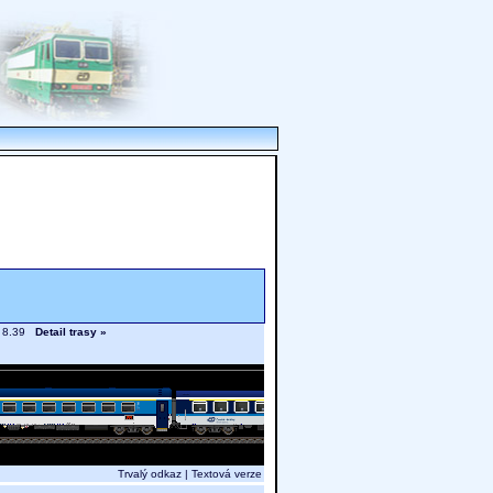
n. 8.39
Detail trasy »
Trvalý odkaz
|
Textová verze