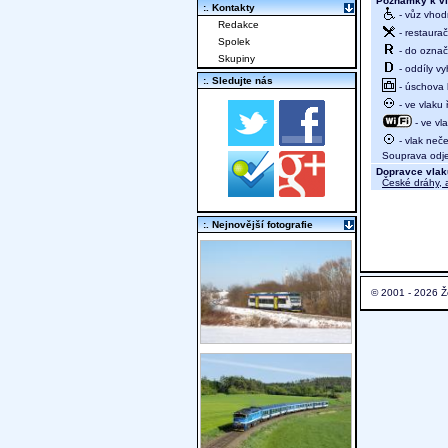
Poznámky k vl
:. Kontakty
- vůz vhod
Redakce
- restaurač
Spolek
- do označ
Skupiny
- oddíly vy
:. Sledujte nás
- úschova 
- ve vlaku
- ve vl
- vlak neče
Souprava odjed
Dopravce vlak
České dráhy, a
:. Nejnovější fotografie
© 2001 - 2026 Ž