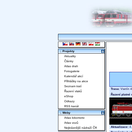
:. Projekty
Aktuality
Články
Atlas drah
Fotogalerie
Kalendář akcí
Přihlášky na akce
Seznam tratí
Trasa:
Vsetín 4
Řazení vlaků
Řazení platné 
eShop
Odkazy
RSS kanál
:. Weby
Atlas lokomotiv
Atlas vozů
Aktualizace:
4.
Nejkrásnější nádraží ČR