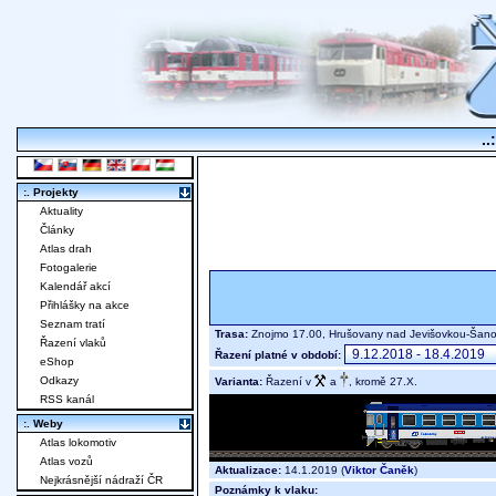
..
:. Projekty
Aktuality
Články
Atlas drah
Fotogalerie
Kalendář akcí
Přihlášky na akce
Seznam tratí
Trasa:
Znojmo 17.00, Hrušovany nad Jevišovkou-Šano
Řazení vlaků
Řazení platné v období:
eShop
Odkazy
Varianta:
Řazení v
a
, kromě 27.X.
RSS kanál
:. Weby
Atlas lokomotiv
Atlas vozů
Aktualizace:
14.1.2019 (
Viktor Čaněk
)
Nejkrásnější nádraží ČR
Poznámky k vlaku: