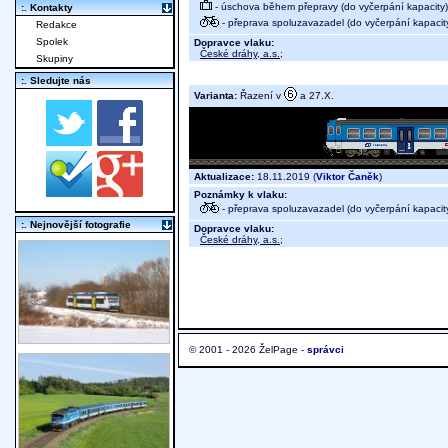
- úschova během přepravy (do vyčerpání kapacity)
:. Kontakty
- přeprava spoluzavazadel (do vyčerpání kapacit
Redakce
Spolek
Dopravce vlaku:
České dráhy, a.s.
;
Skupiny
:. Sledujte nás
Varianta:
Řazení v
a 27.X.
Aktualizace:
18.11.2019 (
Viktor Čaněk
)
Poznámky k vlaku:
- přeprava spoluzavazadel (do vyčerpání kapacit
:. Nejnovější fotografie
Dopravce vlaku:
České dráhy, a.s.
;
© 2001 - 2026 ŽelPage -
správci