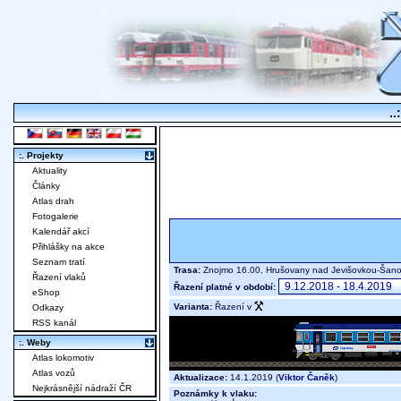
..
:. Projekty
Aktuality
Články
Atlas drah
Fotogalerie
Kalendář akcí
Přihlášky na akce
Seznam tratí
Trasa:
Znojmo 16.00, Hrušovany nad Jevišovkou-Šano
Řazení vlaků
Řazení platné v období:
eShop
Varianta:
Řazení v
Odkazy
RSS kanál
:. Weby
Atlas lokomotiv
Atlas vozů
Aktualizace:
14.1.2019 (
Viktor Čaněk
)
Nejkrásnější nádraží ČR
Poznámky k vlaku: