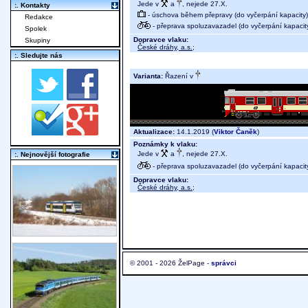
Jede v
a
, nejede 27.X.
:. Kontakty
- úschova během přepravy (do vyčerpání kapacity)
Redakce
- přeprava spoluzavazadel (do vyčerpání kapacit
Spolek
Dopravce vlaku:
Skupiny
České dráhy, a.s.
;
:. Sledujte nás
Varianta:
Řazení v
Aktualizace:
14.1.2019 (
Viktor Čaněk
)
Poznámky k vlaku:
Jede v
a
, nejede 27.X.
:. Nejnovější fotografie
- přeprava spoluzavazadel (do vyčerpání kapacit
Dopravce vlaku:
České dráhy, a.s.
;
© 2001 - 2026 ŽelPage -
správci