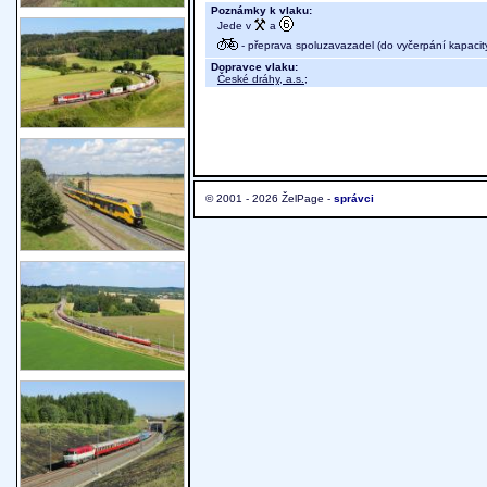
Poznámky k vlaku:
Jede v
a
- přeprava spoluzavazadel (do vyčerpání kapacit
Dopravce vlaku:
České dráhy, a.s.
;
© 2001 - 2026 ŽelPage -
správci