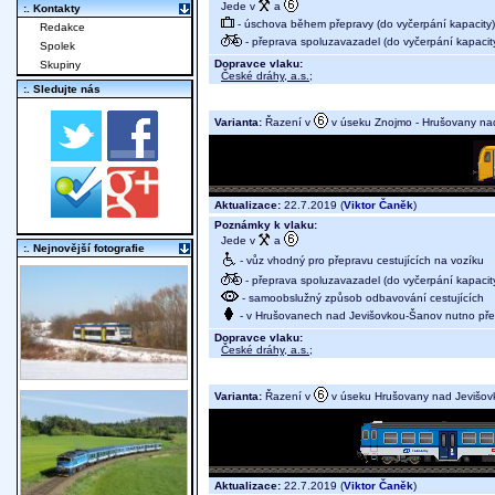
Jede v
a
:. Kontakty
- úschova během přepravy (do vyčerpání kapacity)
Redakce
- přeprava spoluzavazadel (do vyčerpání kapacit
Spolek
Dopravce vlaku:
Skupiny
České dráhy, a.s.
;
:. Sledujte nás
Varianta:
Řazení v
v úseku Znojmo - Hrušovany na
Aktualizace:
22.7.2019 (
Viktor Čaněk
)
Poznámky k vlaku:
Jede v
a
:. Nejnovější fotografie
- vůz vhodný pro přepravu cestujících na vozíku
- přeprava spoluzavazadel (do vyčerpání kapacit
- samoobslužný způsob odbavování cestujících
- v Hrušovanech nad Jevišovkou-Šanov nutno pře
Dopravce vlaku:
České dráhy, a.s.
;
Varianta:
Řazení v
v úseku Hrušovany nad Jevišov
Aktualizace:
22.7.2019 (
Viktor Čaněk
)