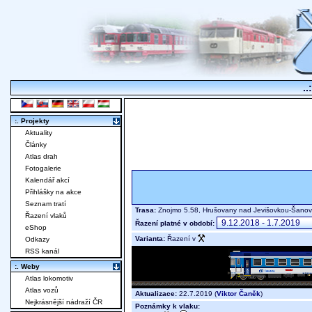
..
:. Projekty
Aktuality
Články
Atlas drah
Fotogalerie
Kalendář akcí
Přihlášky na akce
Seznam tratí
Trasa:
Znojmo 5.58, Hrušovany nad Jevišovkou-Šanov
Řazení vlaků
Řazení platné v období:
eShop
Varianta:
Řazení v
Odkazy
RSS kanál
:. Weby
Atlas lokomotiv
Atlas vozů
Aktualizace:
22.7.2019 (
Viktor Čaněk
)
Nejkrásnější nádraží ČR
Poznámky k vlaku: