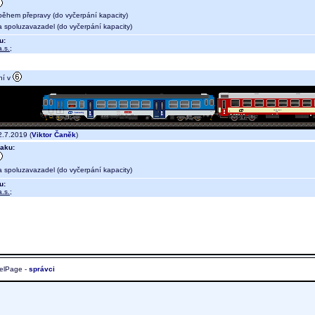
během přepravy (do vyčerpání kapacity)
a spoluzavazadel (do vyčerpání kapacity)
u:
.s.
;
ní v
.7.2019 (
Viktor Čaněk
)
aku:
a spoluzavazadel (do vyčerpání kapacity)
u:
.s.
;
elPage -
správci