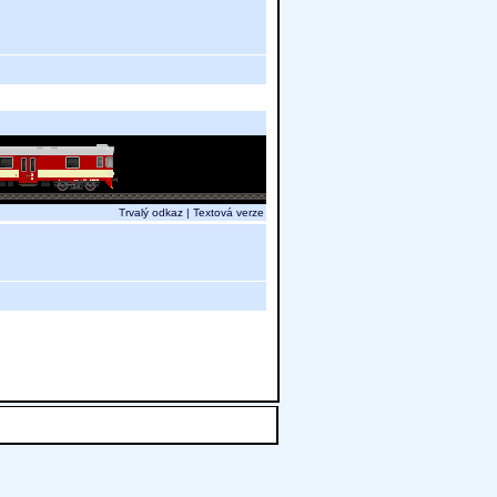
Trvalý odkaz
|
Textová verze