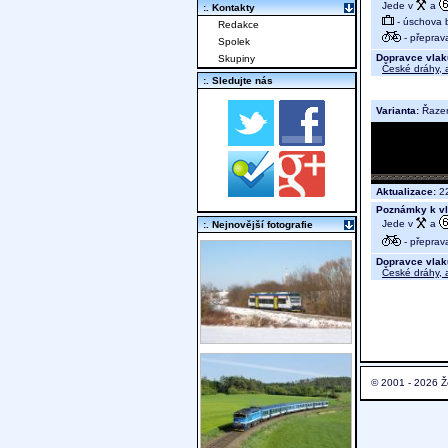
Jede v
a
:. Kontakty
- úschova 
Redakce
- přeprav
Spolek
Dopravce vlak
Skupiny
České dráhy, a
:. Sledujte nás
Varianta:
Řaze
Aktualizace:
22
Poznámky k vl
Jede v
a
:. Nejnovější fotografie
- přeprav
Dopravce vlak
České dráhy, a
© 2001 - 2026 Ž