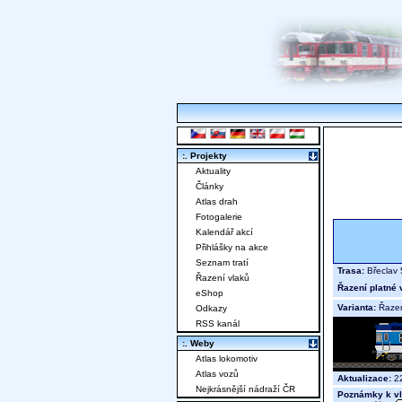
:. Projekty
Aktuality
Články
Atlas drah
Fotogalerie
Kalendář akcí
Přihlášky na akce
Seznam tratí
Trasa:
Břeclav 
Řazení vlaků
Řazení platné 
eShop
Varianta:
Řaze
Odkazy
RSS kanál
:. Weby
Atlas lokomotiv
Atlas vozů
Aktualizace:
22
Nejkrásnější nádraží ČR
Poznámky k vl