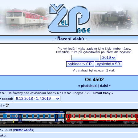
..: Řazení vlaků :..
Pro vyhledání vlaku zadejte jeho číslo, nebo název.
Hvězdičku * lze při vyhledávání používat dle zvyklostí.
V databázi byl nalezen
1
vlak.
Os 4502
« předchozí
|
další »
5.57, Hrušovany nad Jevišovkou-Šanov 6.51-6.52, Znojmo 7.20
Detail trasy »
v období:
ní v
.7.2019 (
Viktor Čaněk
)
aku: