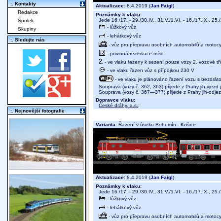
:. Kontakty
Aktualizace:
8.4.2019 (
Jan Faigl
)
Redakce
Poznámky k vlaku:
Jede 16./17. - 29./30.IV., 31.V./1.VI. - 16./17.IX., 25./
Spolek
- lůžkový vůz
Skupiny
- lehátkový vůz
:. Sledujte nás
- vůz pro přepravu osobních automobilů a motocy
- povinná rezervace míst
- ve vlaku řazeny k sezení pouze vozy 2. vozové tř
- ve vlaku řazen vůz s přípojkou 230 V
- ve vlaku je plánováno řazení vozu s bezdráto
Souprava (vozy č. 362, 363) přijede z Prahy jih-vjezd
Souprava (vozy č. 367—377) přijede z Prahy jih-odje
Dopravce vlaku:
České dráhy, a.s.
;
:. Nejnovější fotografie
Varianta:
Řazení v úseku Bohumín - Košice
Aktualizace:
8.4.2019 (
Jan Faigl
)
Poznámky k vlaku:
Jede 16./17. - 29./30.IV., 31.V./1.VI. - 16./17.IX., 25./
- lůžkový vůz
- lehátkový vůz
- vůz pro přepravu osobních automobilů a motocyk