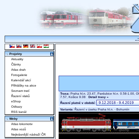
..
:. Projekty
Aktuality
Články
Atlas drah
Fotogalerie
Kalendář akcí
Přihlášky na akce
Seznam tratí
Trasa:
Praha hl.n. 23.47, Pardubice hl.n. 0.58-1.00, O
Řazení vlaků
7.57, Košice 9.08
Detail trasy »
eShop
Řazení platné v období:
Odkazy
Varianta:
Řazení v úseku Praha hl.n. - Bohumín
RSS kanál
:. Weby
Atlas lokomotiv
Atlas vozů
Nejkrásnější nádraží ČR