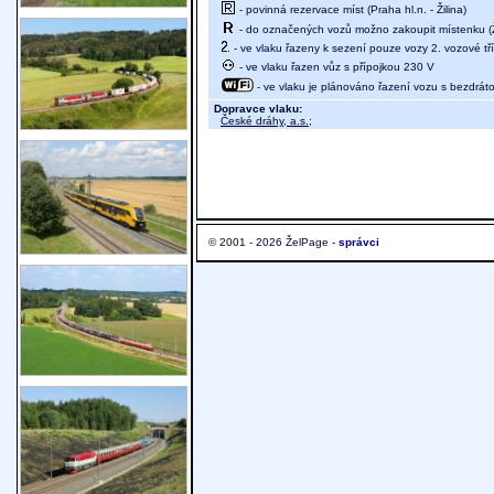
- povinná rezervace míst (Praha hl.n. - Žilina)
- do označených vozů možno zakoupit místenku (Ži
- ve vlaku řazeny k sezení pouze vozy 2. vozové tř
- ve vlaku řazen vůz s přípojkou 230 V
- ve vlaku je plánováno řazení vozu s bezdráto
Dopravce vlaku:
České dráhy, a.s.
;
© 2001 - 2026 ŽelPage -
správci