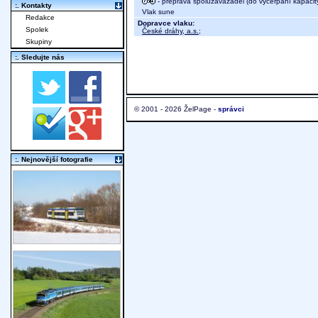
- přeprava spoluzavazadel (do vyčerpání kapacit
:. Kontakty
Vlak sune
Redakce
Dopravce vlaku:
Spolek
České dráhy, a.s.
;
Skupiny
:. Sledujte nás
© 2001 - 2026 ŽelPage -
správci
:. Nejnovější fotografie