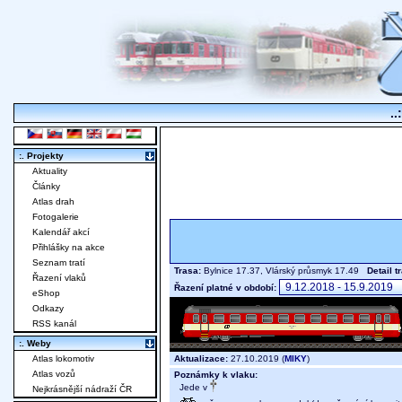
..
:. Projekty
Aktuality
Články
Atlas drah
Fotogalerie
Kalendář akcí
Přihlášky na akce
Seznam tratí
Trasa:
Bylnice 17.37, Vlárský průsmyk 17.49
Detail t
Řazení vlaků
Řazení platné v období:
eShop
Odkazy
RSS kanál
:. Weby
Aktualizace:
27.10.2019 (
MIKY
)
Atlas lokomotiv
Atlas vozů
Poznámky k vlaku:
Jede v
Nejkrásnější nádraží ČR