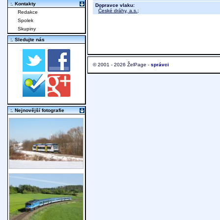
:. Kontakty
Dopravce vlaku:
České dráhy, a.s.
;
Redakce
Spolek
Skupiny
:. Sledujte nás
© 2001 - 2026 ŽelPage -
správci
:. Nejnovější fotografie