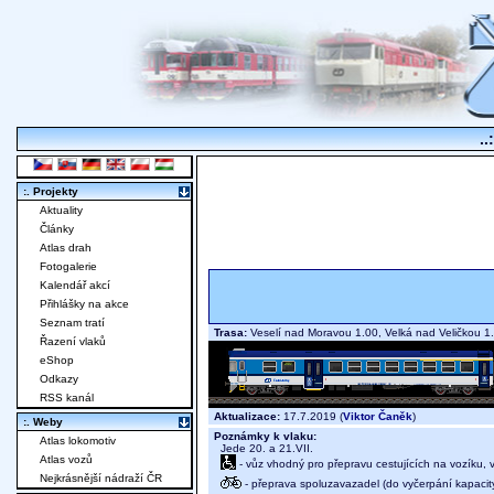
..
:. Projekty
Aktuality
Články
Atlas drah
Fotogalerie
Kalendář akcí
Přihlášky na akce
Seznam tratí
Trasa:
Veselí nad Moravou 1.00, Velká nad Veličkou
Řazení vlaků
eShop
Odkazy
RSS kanál
Aktualizace:
17.7.2019 (
Viktor Čaněk
)
:. Weby
Poznámky k vlaku:
Atlas lokomotiv
Jede 20. a 21.VII.
Atlas vozů
- vůz vhodný pro přepravu cestujících na vozíku,
Nejkrásnější nádraží ČR
- přeprava spoluzavazadel (do vyčerpání kapacit