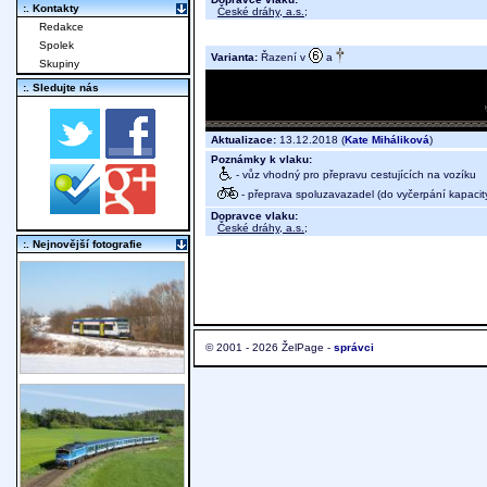
:. Kontakty
České dráhy, a.s.
;
Redakce
Spolek
Varianta:
Řazení v
a
Skupiny
:. Sledujte nás
Aktualizace:
13.12.2018 (
Kate Miháliková
)
Poznámky k vlaku:
- vůz vhodný pro přepravu cestujících na vozíku
- přeprava spoluzavazadel (do vyčerpání kapacit
Dopravce vlaku:
České dráhy, a.s.
;
:. Nejnovější fotografie
© 2001 - 2026 ŽelPage -
správci