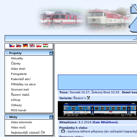
..
:. Projekty
Aktuality
Články
Atlas drah
Fotogalerie
Kalendář akcí
Přihlášky na akce
Seznam tratí
Trasa:
Tanvald 10.27, Železný Brod 10.53
Detail tra
Řazení vlaků
Varianta:
Řazení v
eShop
Odkazy
RSS kanál
:. Weby
Aktualizace:
8.2.2019 (
Kate Miháliková
)
Atlas lokomotiv
Atlas vozů
Poznámky k vlaku:
- úschova během přepravy (do vyčerpání kapacity)
Nejkrásnější nádraží ČR
Dopravce vlaku: