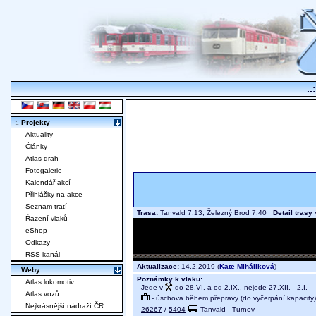
..
:. Projekty
Aktuality
Články
Atlas drah
Fotogalerie
Kalendář akcí
Přihlášky na akce
Seznam tratí
Trasa:
Tanvald 7.13, Železný Brod 7.40
Detail trasy 
Řazení vlaků
eShop
Odkazy
RSS kanál
Aktualizace:
14.2.2019 (
Kate Miháliková
)
:. Weby
Poznámky k vlaku:
Atlas lokomotiv
Jede v
do 28.VI. a od 2.IX., nejede 27.XII. - 2.I.
Atlas vozů
- úschova během přepravy (do vyčerpání kapacity)
Nejkrásnější nádraží ČR
26267
/
5404
Tanvald - Turnov