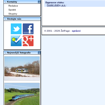
:. Kontakty
Dopravce vlaku:
České dráhy, a.s.
;
Redakce
Spolek
Skupiny
:. Sledujte nás
© 2001 - 2026 ŽelPage -
správci
:. Nejnovější fotografie