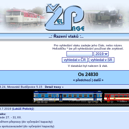
..: Řazení vlaků :..
Pro vyhledání vlaku zadejte jeho číslo, nebo název.
Hvězdičku * lze při vyhledávání používat dle zvyklostí.
V databázi byl nalezen
1
vlak.
Os 24830
« předchozí
|
další »
4.24, Moravské Budějovice 5.15
Detail trasy »
.7.2019 (
Lukáš Polický
)
aku:
jede 27. - 31.XII.
během přepravy (do vyčerpání kapacity)
a spoluzavazadel (do vyčerpání kapacity)