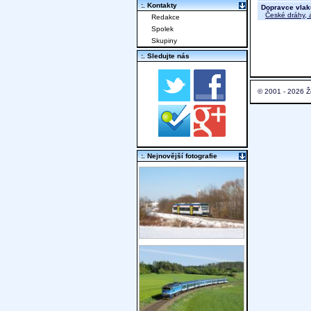
:. Kontakty
Dopravce vlak
České dráhy, a
Redakce
Spolek
Skupiny
:. Sledujte nás
© 2001 - 2026 Ž
:. Nejnovější fotografie