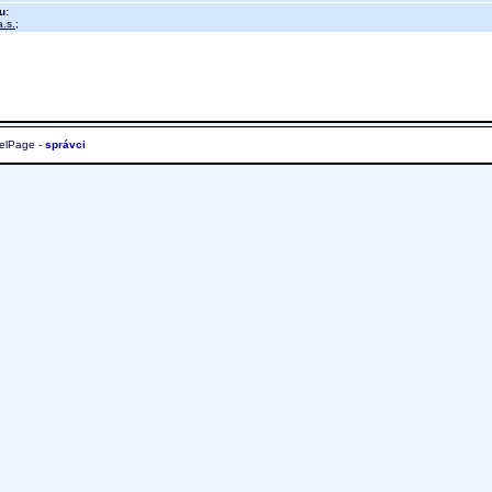
u:
.s.
;
elPage -
správci