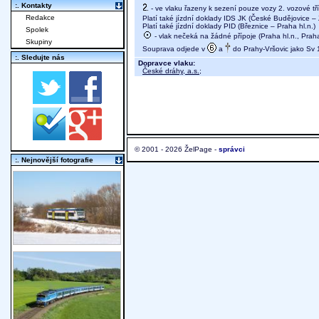
:. Kontakty
- ve vlaku řazeny k sezení pouze vozy 2. vozové tř
Redakce
Platí také jízdní doklady IDS JK (České Budějovice – Z
Platí také jízdní doklady PID (Březnice – Praha hl.n.)
Spolek
- vlak nečeká na žádné přípoje (Praha hl.n., Pra
Skupiny
Souprava odjede v
a
do Prahy-Vršovic jako Sv 
:. Sledujte nás
Dopravce vlaku:
České dráhy, a.s.
;
© 2001 - 2026 ŽelPage -
správci
:. Nejnovější fotografie