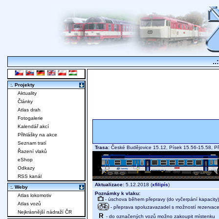
..
:. Projekty
Aktuality
Články
Atlas drah
Fotogalerie
Kalendář akcí
Přihlášky na akce
Seznam tratí
Trasa:
České Budějovice 15.12, Písek 15.56-15.58, P
Řazení vlaků
eShop
Odkazy
RSS kanál
Aktualizace:
5.12.2018 (
xfilipís
)
:. Weby
Poznámky k vlaku:
Atlas lokomotiv
- úschova během přepravy (do vyčerpání kapacity)
Atlas vozů
- přeprava spoluzavazadel s možností rezervace m
Nejkrásnější nádraží ČR
- do označených vozů možno zakoupit místenku