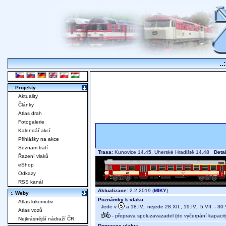
..
:. Projekty
Aktuality
Články
Atlas drah
Fotogalerie
Kalendář akcí
Přihlášky na akce
Seznam tratí
Trasa:
Kunovice 14.45, Uherské Hradiště 14.48
Detai
Řazení vlaků
eShop
Odkazy
RSS kanál
Aktualizace:
2.2.2019 (
MIKY
)
:. Weby
Poznámky k vlaku:
Atlas lokomotiv
Jede v
a 18.IV., nejede 28.XII., 19.IV., 5.VII. - 30.V
Atlas vozů
- přeprava spoluzavazadel (do vyčerpání kapacit
Nejkrásnější nádraží ČR
Dopravce vlaku: