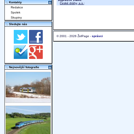
:. Kontakty
České dráhy, a.s.
;
Redakce
Spolek
Skupiny
:. Sledujte nás
© 2001 - 2026 ŽelPage -
správci
:. Nejnovější fotografie