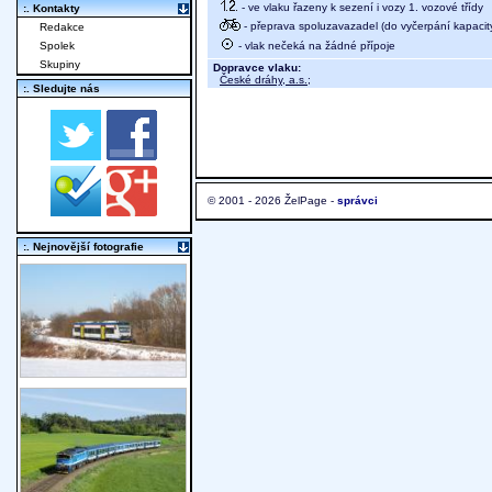
- ve vlaku řazeny k sezení i vozy 1. vozové třídy
:. Kontakty
- přeprava spoluzavazadel (do vyčerpání kapacit
Redakce
- vlak nečeká na žádné přípoje
Spolek
Skupiny
Dopravce vlaku:
České dráhy, a.s.
;
:. Sledujte nás
© 2001 - 2026 ŽelPage -
správci
:. Nejnovější fotografie