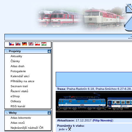
..
:. Projekty
Aktuality
Články
Atlas drah
Fotogalerie
Kalendář akcí
Přihlášky na akce
Seznam tratí
Trasa:
Praha-Radotín 6.18, Praha-Smíchov 6.27-6.28,
Řazení vlaků
eShop
Odkazy
RSS kanál
:. Weby
Atlas lokomotiv
Aktualizace:
17.12.2017 (
Filip Novotný
)
Atlas vozů
Poznámky k vlaku:
Nejkrásnější nádraží ČR
jede v