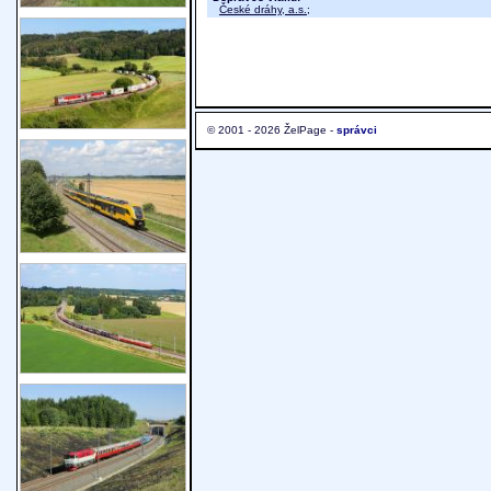
České dráhy, a.s.
;
© 2001 - 2026 ŽelPage -
správci