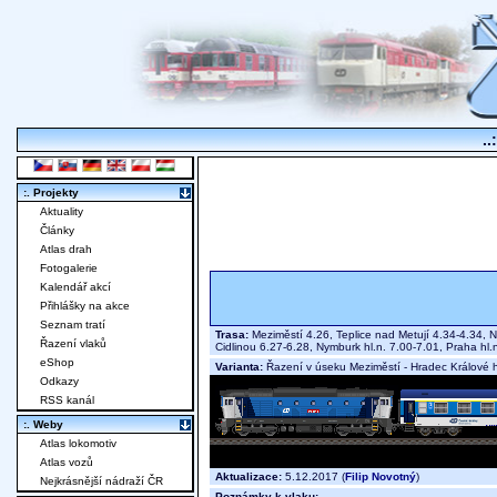
..
:. Projekty
Aktuality
Články
Atlas drah
Fotogalerie
Kalendář akcí
Přihlášky na akce
Seznam tratí
Trasa:
Meziměstí 4.26, Teplice nad Metují 4.34-4.34, 
Řazení vlaků
Cidlinou 6.27-6.28, Nymburk hl.n. 7.00-7.01, Praha hl
eShop
Varianta:
Řazení v úseku Meziměstí - Hradec Králové h
Odkazy
RSS kanál
:. Weby
Atlas lokomotiv
Atlas vozů
Aktualizace:
5.12.2017 (
Filip Novotný
)
Nejkrásnější nádraží ČR
Poznámky k vlaku: