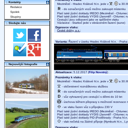
:. Kontakty
Meziměstí - Hradec Králové hl.n. jede v
,
a 30.III
Redakce
- do označených vozů možno zakoupit místenku
Spolek
Platí také jízdní doklady IREDO (Meziměstí - Chlumec
Platí také jízdní doklady VYDIS (Jaroměř - Chlumec n
Skupiny
Cestující jsou odbaveni jako ve spěšném vlaku
Václavice - Starkoč jede v obráceném řazení (sune)
:. Sledujte nás
Dopravce vlaku:
České dráhy, a.s.
;
Varianta:
Řazení v úseku Hradec Králové hl.n. - Praha 
:. Nejnovější fotografie
Aktualizace:
5.12.2017 (
Filip Novotný
)
Poznámky k vlaku:
Meziměstí - Hradec Králové hl.n. jede v
,
a 30.III
- občerstvení roznáškovou službou
- do označených vozů možno zakoupit místenku
- vůz vyhrazený pro cestující s dětmi do 10 let
- úschova během přepravy s možností rezervace mí
- ve vlaku řazen vůz s přípojkou 230 V
Platí také jízdní doklady IREDO (Meziměstí - Chlumec
Platí také jízdní doklady VYDIS (Jaroměř - Chlumec n
Platí také jízdní doklady PID (Poděbrady - Praha hl.n.
- vlak nečeká na žádné přípoje (Nymburk hl.n., 
Dopravce vlaku: