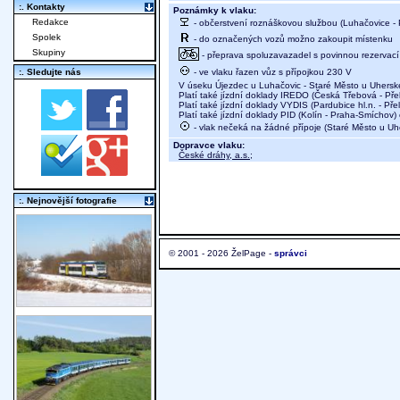
:. Kontakty
Poznámky k vlaku:
Redakce
- občerstvení roznáškovou službou (Luhačovice - P
Spolek
- do označených vozů možno zakoupit místenku
Skupiny
- přeprava spoluzavazadel s povinnou rezervací 
- ve vlaku řazen vůz s přípojkou 230 V
:. Sledujte nás
V úseku Újezdec u Luhačovic - Staré Město u Uherské
Platí také jízdní doklady IREDO (Česká Třebová - Pře
Platí také jízdní doklady VYDIS (Pardubice hl.n. - Pře
Platí také jízdní doklady PID (Kolín - Praha-Smíchov)
- vlak nečeká na žádné přípoje (Staré Město u Uher
Dopravce vlaku:
České dráhy, a.s.
;
:. Nejnovější fotografie
© 2001 - 2026 ŽelPage -
správci