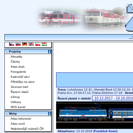
..
:. Projekty
Aktuality
Články
Atlas drah
Fotogalerie
Kalendář akcí
Přihlášky na akce
Seznam tratí
Trasa:
Luhačovice 12.31, Uherský Brod 12.50-13.10, S
Řazení vlaků
Praha hl.n. 17.04-17.12, Praha-Smíchov 17.18
Detai
eShop
Řazení platné v období:
Odkazy
RSS kanál
:. Weby
Atlas lokomotiv
Atlas vozů
Nejkrásnější nádraží ČR
Aktualizace:
13.10.2018 (
František Kozel
)