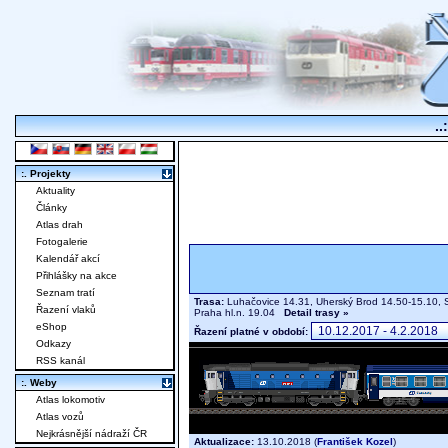
..
:. Projekty
Aktuality
Články
Atlas drah
Fotogalerie
Kalendář akcí
Přihlášky na akce
Seznam tratí
Trasa:
Luhačovice 14.31, Uherský Brod 14.50-15.10, S
Řazení vlaků
Praha hl.n. 19.04
Detail trasy »
eShop
Řazení platné v období:
Odkazy
RSS kanál
:. Weby
Atlas lokomotiv
Atlas vozů
Nejkrásnější nádraží ČR
Aktualizace:
13.10.2018 (
František Kozel
)