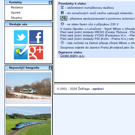
:. Kontakty
Poznámky k vlaku:
Redakce
- občerstvení roznáškovou službou
Spolek
- do označených vozů možno zakoupit místenku
Skupiny
- přeprava spoluzavazadel s povinnou rezervací 
- ve vlaku řazen vůz s přípojkou 230 V
:. Sledujte nás
V úseku Újezdec u Luhačovic - Staré Město u Uherské
Platí také jízdní doklady IREDO (Česká Třebová - Pře
Platí také jízdní doklady VYDIS (Pardubice hl.n. - Pře
Platí také jízdní doklady PID (Kolín - Praha hl.n.) od
- vlak nečeká na žádné přípoje (Staré Město u Uher
Souprava odjede do stanice Prahy jih-odjezd jako Sv
Dopravce vlaku:
České dráhy, a.s.
;
:. Nejnovější fotografie
© 2001 - 2026 ŽelPage -
správci