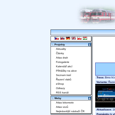
:. Projekty
Aktuality
Články
Atlas drah
Fotogalerie
Kalendář akcí
Přihlášky na akce
Seznam tratí
Trasa:
Brno hl.
Řazení vlaků
Varianta:
Řazení
eShop
Odkazy
RSS kanál
:. Weby
Atlas lokomotiv
Atlas vozů
Aktualizace:
18
Nejkrásnější nádraží ČR
Poznámky k vl