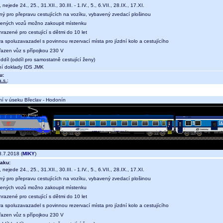
, nejede 24., 25., 31.XII., 30.III. - 1.IV., 5., 6.VII., 28.IX., 17.XI.
ný pro přepravu cestujících na vozíku, vybavený zvedací plošinou
ených vozů možno zakoupit místenku
hrazené pro cestující s dětmi do 10 let
a spoluzavazadel s povinnou rezervací místa pro jízdní kolo a cestujícího
 řazen vůz s přípojkou 230 V
díl (oddíl pro samostatně cestující ženy)
dní doklady IDS JMK
u:
.s.
;
í v úseku Břeclav - Hodonín
.7.2018 (
MIKY
)
aku:
, nejede 24., 25., 31.XII., 30.III. - 1.IV., 5., 6.VII., 28.IX., 17.XI.
ný pro přepravu cestujících na vozíku, vybavený zvedací plošinou
ených vozů možno zakoupit místenku
hrazené pro cestující s dětmi do 10 let
a spoluzavazadel s povinnou rezervací místa pro jízdní kolo a cestujícího
 řazen vůz s přípojkou 230 V