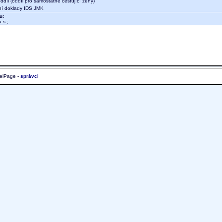
díl (oddíl pro samostatně cestující ženy)
dní doklady IDS JMK
u:
.s.
;
elPage -
správci