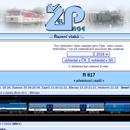
..: Řazení vlaků :..
Pro vyhledání vlaku zadejte jeho číslo, nebo název.
Hvězdičku * lze při vyhledávání používat dle zvyklostí.
V databázi byl nalezen
1
vlak.
R 817
« předchozí
|
další »
n. 20.36, Šakvice 20.56-20.56, Zaječí 21.00-21.01, Břeclav 21.15-21.21, Hodonín 21.33
Detail
 v úseku Brno hl.n. - Břeclav
.7.2018 (
MIKY
)
aku: