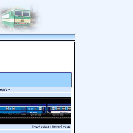
 trasy »
Trvalý odkaz
|
Textová verze