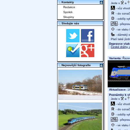
:. Kontakty
Jede v
a
Redakce
- vůz vhod
Spolek
- do označ
Skupiny
- oddíly vy
:. Sledujte nás
- přeprav
- ve vlaku
- dámský od
Platí také jíz
Dopravce vlak
České dráhy, a
Varianta:
Řazen
:. Nejnovější fotografie
Aktualizace:
18
Poznámky k vl
Jede v
a
- vůz vhod
- do označ
- oddíly vy
- přeprav
- ve vlaku