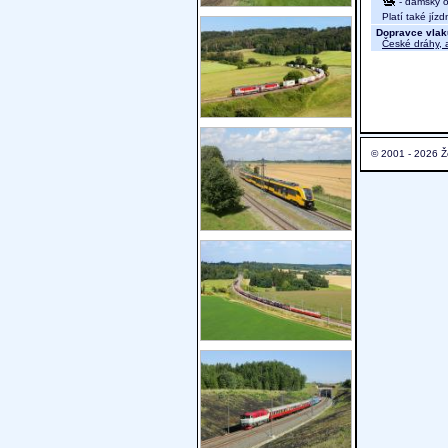
- dámský od
Platí také jíz
Dopravce vlak
České dráhy, a
© 2001 - 2026 Ž