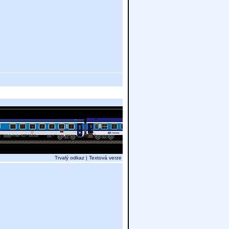
Trvalý odkaz
|
Textová verze