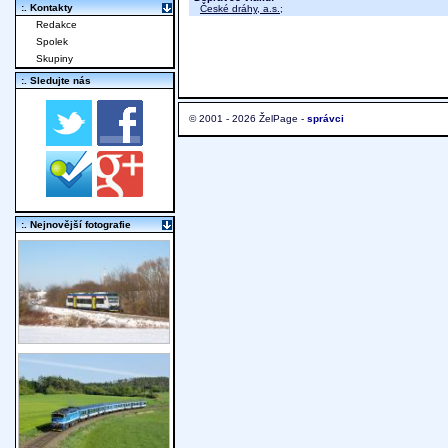
:. Kontakty
České dráhy, a.s.
;
Redakce
Spolek
Skupiny
:. Sledujte nás
© 2001 - 2026 ŽelPage -
správci
:. Nejnovější fotografie