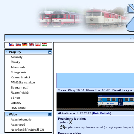
..
:. Projekty
Aktuality
Články
Atlas drah
Fotogalerie
Kalendář akcí
Přihlášky na akce
Seznam tratí
Trasa:
Plasy 16.04, Plzeň hl.n. 16.47
Detail trasy »
Řazení vlaků
eShop
Odkazy
RSS kanál
Aktualizace:
4.12.2017 (
Petr Kutílek
)
:. Weby
Poznámky k vlaku:
Atlas lokomotiv
jede v
Atlas vozů
- přeprava spoluzavazadel (do vyčerpání kapacit
Nejkrásnější nádraží ČR
Dopravce vlaku: