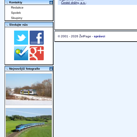
:. Kontakty
České dráhy, a.s.
;
Redakce
Spolek
Skupiny
:. Sledujte nás
© 2001 - 2026 ŽelPage -
správci
:. Nejnovější fotografie