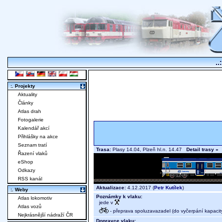
..
:. Projekty
Aktuality
Články
Atlas drah
Fotogalerie
Kalendář akcí
Přihlášky na akce
Seznam tratí
Trasa:
Plasy 14.04, Plzeň hl.n. 14.47
Detail trasy »
Řazení vlaků
eShop
Odkazy
RSS kanál
Aktualizace:
4.12.2017 (
Petr Kutílek
)
:. Weby
Poznámky k vlaku:
Atlas lokomotiv
jede v
Atlas vozů
- přeprava spoluzavazadel (do vyčerpání kapacit
Nejkrásnější nádraží ČR
Dopravce vlaku: