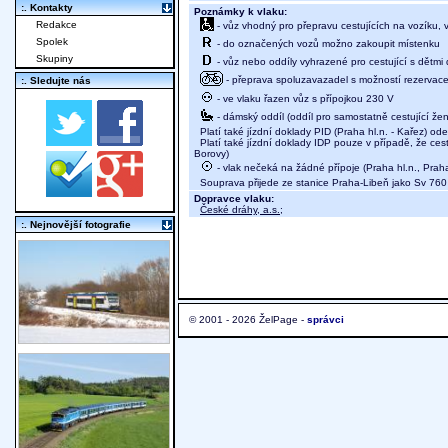
:. Kontakty
Poznámky k vlaku:
Redakce
- vůz vhodný pro přepravu cestujících na vozíku,
Spolek
- do označených vozů možno zakoupit místenku
Skupiny
- vůz nebo oddíly vyhrazené pro cestující s dětmi 
- přeprava spoluzavazadel s možností rezervace m
:. Sledujte nás
- ve vlaku řazen vůz s přípojkou 230 V
- dámský oddíl (oddíl pro samostatně cestující žen
Platí také jízdní doklady PID (Praha hl.n. - Kařez) od
Platí také jízdní doklady IDP pouze v případě, že cest
Borovy)
- vlak nečeká na žádné přípoje (Praha hl.n., Prah
Souprava přijede ze stanice Praha-Libeň jako Sv 760
Dopravce vlaku:
České dráhy, a.s.
;
:. Nejnovější fotografie
© 2001 - 2026 ŽelPage -
správci