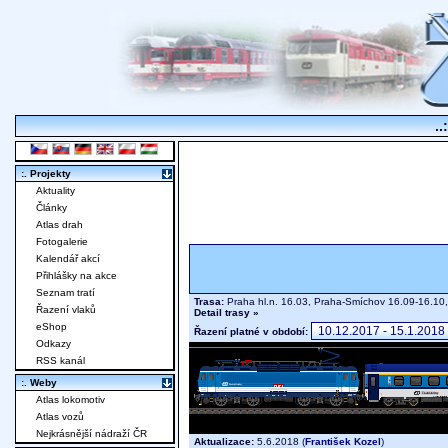
..
:. Projekty
Aktuality
Články
Atlas drah
Fotogalerie
Kalendář akcí
Přihlášky na akce
Seznam tratí
Trasa:
Praha hl.n. 16.03, Praha-Smíchov 16.09-16.10,
Řazení vlaků
Detail trasy »
eShop
Řazení platné v období:
Odkazy
RSS kanál
:. Weby
Atlas lokomotiv
Atlas vozů
Nejkrásnější nádraží ČR
Aktualizace:
5.6.2018 (
František Kozel
)