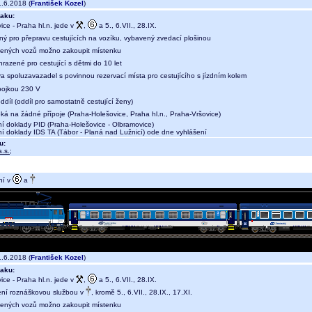
.6.2018 (
František Kozel
)
aku:
ce - Praha hl.n. jede v
,
a 5., 6.VII., 28.IX.
ný pro přepravu cestujících na vozíku, vybavený zvedací plošinou
ených vozů možno zakoupit místenku
hrazené pro cestující s dětmi do 10 let
a spoluzavazadel s povinnou rezervací místa pro cestujícího s jízdním kolem
ípojkou 230 V
díl (oddíl pro samostatně cestující ženy)
eká na žádné přípoje (Praha-Holešovice, Praha hl.n., Praha-Vršovice)
ní doklady PID (Praha-Holešovice - Olbramovice)
ní doklady IDS TA (Tábor - Planá nad Lužnicí) ode dne vyhlášení
u:
.s.
;
ní v
a
.6.2018 (
František Kozel
)
aku:
ce - Praha hl.n. jede v
,
a 5., 6.VII., 28.IX.
ení roznáškovou službou v
, kromě 5., 6.VII., 28.IX., 17.XI.
ených vozů možno zakoupit místenku