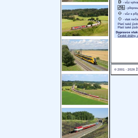
- vůz vyhra
- přeprav
- vůz s př
- vlak neč
Platí také jízd
Platí také jízd
Dopravce vlak
České dráhy, a
© 2001 - 2026 Ž