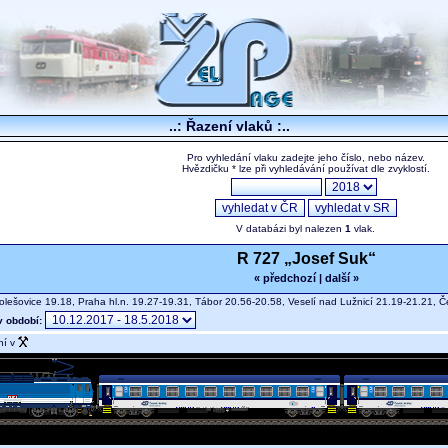
..: Řazení vlaků :..
Pro vyhledání vlaku zadejte jeho číslo, nebo název.
Hvězdičku * lze při vyhledávání používat dle zvyklostí.
V databázi byl nalezen
1
vlak.
R 727 „Josef Suk“
« předchozí
|
další »
lešovice 19.18, Praha hl.n. 19.27-19.31, Tábor 20.56-20.58, Veselí nad Lužnicí 21.19-21.21,
v období:
ní v