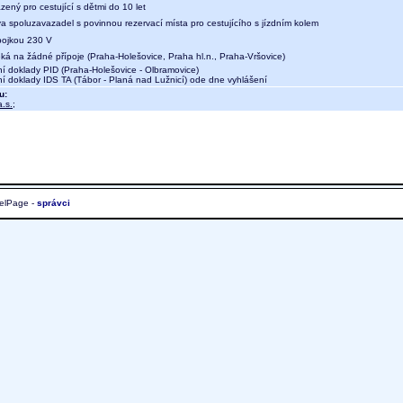
zený pro cestující s dětmi do 10 let
a spoluzavazadel s povinnou rezervací místa pro cestujícího s jízdním kolem
ípojkou 230 V
eká na žádné přípoje (Praha-Holešovice, Praha hl.n., Praha-Vršovice)
ní doklady PID (Praha-Holešovice - Olbramovice)
ní doklady IDS TA (Tábor - Planá nad Lužnicí) ode dne vyhlášení
u:
.s.
;
elPage -
správci