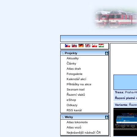
:. Projekty
Aktuality
Články
Atlas drah
Fotogalerie
Kalendář akcí
Přihlášky na akce
Seznam tratí
Trasa:
Praha-Ho
Řazení vlaků
Řazení platné 
eShop
Varianta:
Řaze
Odkazy
RSS kanál
:. Weby
Atlas lokomotiv
Atlas vozů
Nejkrásnější nádraží ČR