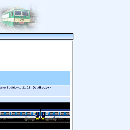
 České Budějovice 21.52
Detail trasy »