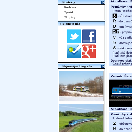
Aktualizace:
11
:. Kontakty
Poznámky k vl
Redakce
Praha-Holešovi
Spolek
- vůz vhod
Skupiny
- do označ
:. Sledujte nás
- oddíly vy
- přeprav
- vůz s př
- dámský od
- vlak neč
Platí také jízd
Platí také jízd
Dopravce vlak
České dráhy, a
:. Nejnovější fotografie
Varianta:
Řaze
Aktualizace:
11
Poznámky k vl
Praha-Holešovi
- občerstv
- do označ