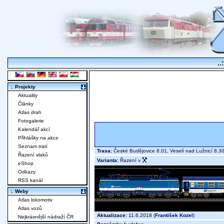
..
:. Projekty
Aktuality
Články
Atlas drah
Fotogalerie
Kalendář akcí
Přihlášky na akce
Seznam tratí
Trasa:
České Budějovice 8.01, Veselí nad Lužnicí 8.3
Řazení vlaků
Varianta:
Řazení v
eShop
Odkazy
RSS kanál
:. Weby
Atlas lokomotiv
Atlas vozů
Aktualizace:
11.6.2018 (
František Kozel
)
Nejkrásnější nádraží ČR