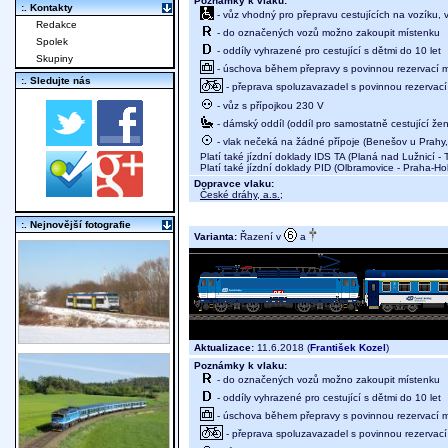
Poznámky k vlaku:
:. Kontakty
- vůz vhodný pro přepravu cestujících na vozíku,
Redakce
- do označených vozů možno zakoupit místenku
Spolek
- oddíly vyhrazené pro cestující s dětmi do 10 let
Skupiny
- úschova během přepravy s povinnou rezervací míst
:. Sledujte nás
- přeprava spoluzavazadel s povinnou rezervací 
- vůz s přípojkou 230 V
- dámský oddíl (oddíl pro samostatně cestující žen
- vlak nečeká na žádné přípoje (Benešov u Prahy, 
Platí také jízdní doklady IDS TA (Planá nad Lužnicí -
Platí také jízdní doklady PID (Olbramovice - Praha-Ho
Dopravce vlaku:
České dráhy, a.s.
;
:. Nejnovější fotografie
Varianta:
Řazení v
a
Aktualizace:
11.6.2018 (
František Kozel
)
Poznámky k vlaku:
- do označených vozů možno zakoupit místenku
- oddíly vyhrazené pro cestující s dětmi do 10 let
- úschova během přepravy s povinnou rezervací míst
- přeprava spoluzavazadel s povinnou rezervací 