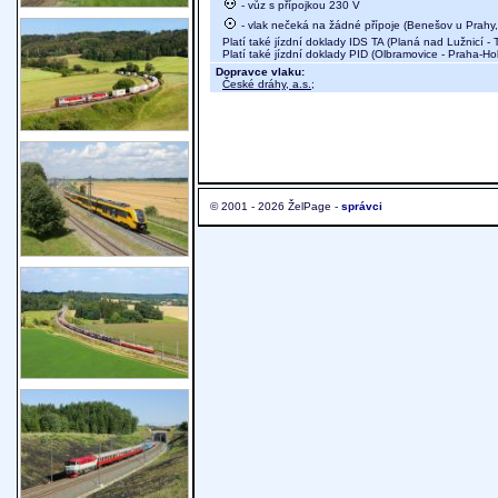
- vůz s přípojkou 230 V
- vlak nečeká na žádné přípoje (Benešov u Prahy, 
Platí také jízdní doklady IDS TA (Planá nad Lužnicí -
Platí také jízdní doklady PID (Olbramovice - Praha-Ho
Dopravce vlaku:
České dráhy, a.s.
;
© 2001 - 2026 ŽelPage -
správci