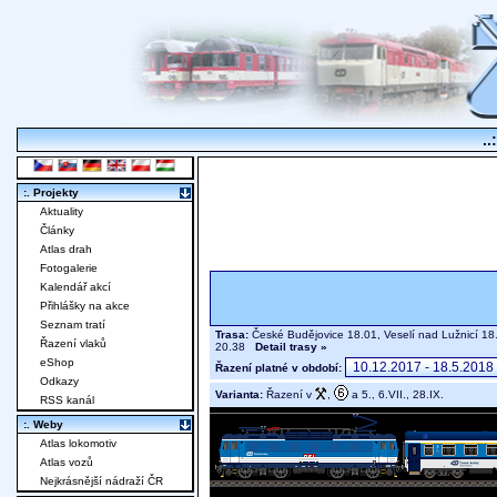
..
:. Projekty
Aktuality
Články
Atlas drah
Fotogalerie
Kalendář akcí
Přihlášky na akce
Seznam tratí
Trasa:
České Budějovice 18.01, Veselí nad Lužnicí 18
Řazení vlaků
20.38
Detail trasy »
eShop
Řazení platné v období:
Odkazy
Varianta:
Řazení v
,
a 5., 6.VII., 28.IX.
RSS kanál
:. Weby
Atlas lokomotiv
Atlas vozů
Nejkrásnější nádraží ČR