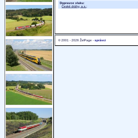
Dopravce vlaku:
České dráhy, a.s.
;
© 2001 - 2026 ŽelPage -
správci