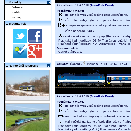
:. Kontakty
Aktualizace:
11.6.2018 (
František Kozel
)
Redakce
Poznámky k vlaku:
Spolek
- do označených vozů možno zakoupit místenku
Skupiny
- vůz nebo oddíly, vyhrazené pro cestující s dětmi 
:. Sledujte nás
- přeprava spoluzavazadel s povinnou rezervací 
- vůz s přípojkou 230 V
- vlak nečeká na žádné přípoje (Benešov u Prahy, 
Platí také jízdní doklady IDS TA (Planá nad Lužnicí -
Platí také jízdní doklady PID (Olbramovice - Praha-Ho
Dopravce vlaku:
České dráhy, a.s.
;
Varianta:
Řazení v
, kromě 5., 6.VII., 28.IX., 17.XI.
:. Nejnovější fotografie
Aktualizace:
11.6.2018 (
František Kozel
)
Poznámky k vlaku:
- do označených vozů možno zakoupit místenku
- vůz nebo oddíly, vyhrazené pro cestující s dětmi 
- úschova během přepravy s možností rezervace mí
- vlak nečeká na žádné přípoje (Benešov u Prahy, 
Platí také jízdní doklady IDS TA (Planá nad Lužnicí -
Platí také jízdní doklady PID (Olbramovice - Praha-Ho