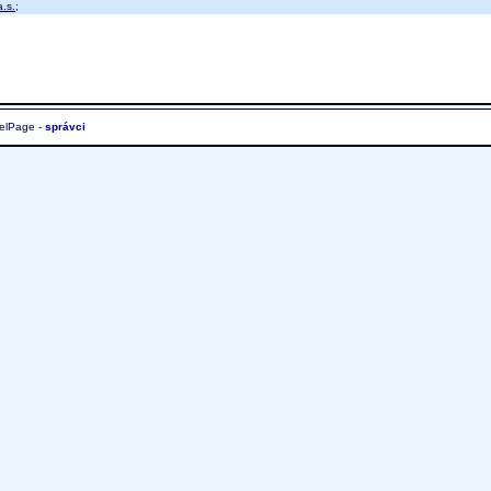
.s.
;
elPage -
správci