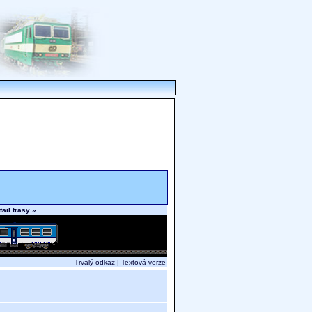
tail trasy »
Trvalý odkaz
|
Textová verze