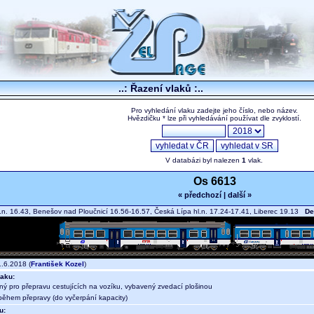
..: Řazení vlaků :..
Pro vyhledání vlaku zadejte jeho číslo, nebo název.
Hvězdičku * lze při vyhledávání používat dle zvyklostí.
V databázi byl nalezen
1
vlak.
Os 6613
« předchozí
|
další »
.n. 16.43, Benešov nad Ploučnicí 16.56-16.57, Česká Lípa hl.n. 17.24-17.41, Liberec 19.13
De
.6.2018 (
František Kozel
)
aku:
ný pro přepravu cestujících na vozíku, vybavený zvedací plošinou
během přepravy (do vyčerpání kapacity)
u: