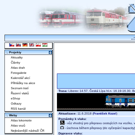
..
:. Projekty
Aktuality
Články
Atlas drah
Fotogalerie
Kalendář akcí
Přihlášky na akce
Seznam tratí
Trasa:
Liberec 14.57, Česká Lípa hl.n. 16.19-16.30, 
Řazení vlaků
eShop
Odkazy
RSS kanál
Aktualizace:
11.6.2018 (
František Kozel
)
:. Weby
Poznámky k vlaku:
Atlas lokomotiv
- vůz vhodný pro přepravu cestujících na vozíku,
Atlas vozů
- úschova během přepravy (do vyčerpání kapacity)
Nejkrásnější nádraží ČR
Dopravce vlaku: