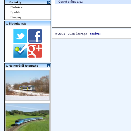
České dráhy, a.s.
;
:. Kontakty
Redakce
Spolek
Skupiny
:. Sledujte nás
© 2001 - 2026 ŽelPage -
správci
:. Nejnovější fotografie