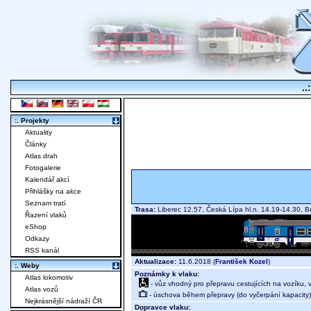
..
:. Projekty
Aktuality
Články
Atlas drah
Fotogalerie
Kalendář akcí
Přihlášky na akce
Seznam tratí
Trasa:
Liberec 12.57, Česká Lípa hl.n. 14.19-14.30, 
Řazení vlaků
eShop
Odkazy
RSS kanál
Aktualizace:
11.6.2018 (
František Kozel
)
:. Weby
Poznámky k vlaku:
Atlas lokomotiv
- vůz vhodný pro přepravu cestujících na vozíku,
Atlas vozů
- úschova během přepravy (do vyčerpání kapacity)
Nejkrásnější nádraží ČR
Dopravce vlaku: