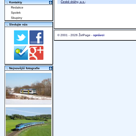
České dráhy, a.s.
;
:. Kontakty
Redakce
Spolek
Skupiny
:. Sledujte nás
© 2001 - 2026 ŽelPage -
správci
:. Nejnovější fotografie