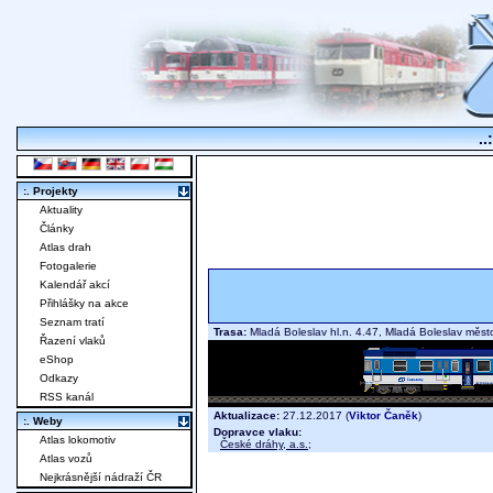
..
:. Projekty
Aktuality
Články
Atlas drah
Fotogalerie
Kalendář akcí
Přihlášky na akce
Seznam tratí
Trasa:
Mladá Boleslav hl.n. 4.47, Mladá Boleslav mě
Řazení vlaků
eShop
Odkazy
RSS kanál
Aktualizace:
27.12.2017 (
Viktor Čaněk
)
:. Weby
Dopravce vlaku:
Atlas lokomotiv
České dráhy, a.s.
;
Atlas vozů
Nejkrásnější nádraží ČR